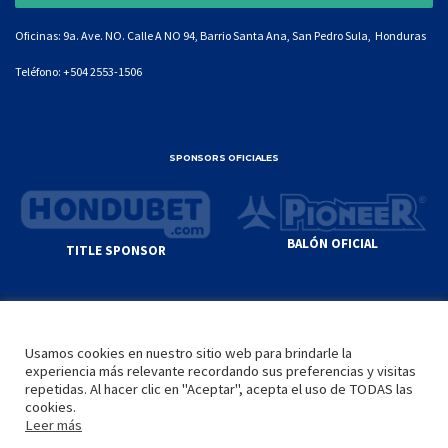
Oficinas: 9a. Ave. NO. Calle A NO 94, Barrio Santa Ana, San Pedro Sula, Honduras
Teléfono:
+504 2553-1506
SPONSORS OFICIALES
BALÓN OFICIAL
TITLE SPONSOR
© GENIUS SPORTS GROUP. ALL CONTENT
RESPONSIBILITY OF SITE ADMINISTRATOR.
Usamos cookies en nuestro sitio web para brindarle la
YOUTUBE TERMS OF SERVICE
|
GOOGLE
experiencia más relevante recordando sus preferencias y visitas
PRIVACY POLICY
|
POLÍTICA DE PRIVACIDAD
repetidas. Al hacer clic en "Aceptar", acepta el uso de TODAS las
cookies.
Leer más
INICIO
LA LIGA
VIDEOS
MEDIA
CONTACTO