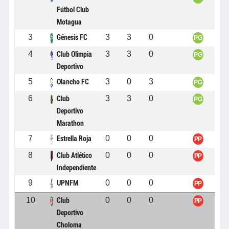
Fútbol Club
Motagua
3
3
3
0
Génesis FC
PG
4
3
3
0
Club Olimpia
PG
Deportivo
5
3
0
3
Olancho FC
PG
6
3
3
0
Club
PG
Deportivo
Marathon
7
0
0
0
Estrella Roja
PP
8
0
0
0
Club Atlético
PP
Independiente
9
0
0
0
UPNFM
PP
10
0
0
0
Club
PP
Deportivo
Choloma