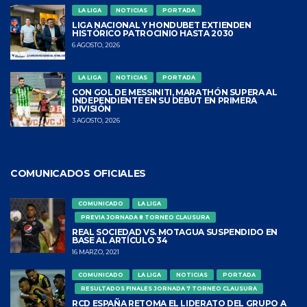
LA LIGA
NOTICIAS
PORTADA
LIGA NACIONAL Y HONDUBET EXTIENDEN
HISTÓRICO PATROCINIO HASTA 2030
6 AGOSTO, 2026
LA LIGA
NOTICIAS
PORTADA
CON GOL DE MESSINITI, MARATHÓN SUPERA AL
INDEPENDIENTE EN SU DEBUT EN PRIMERA
DIVISIÓN
3 AGOSTO, 2026
COMUNICADOS OFICIALES
COMUNICADO
LA LIGA
PREVIA JORNADA 8 TORNEO CLAUSURA
REAL SOCIEDAD VS. MOTAGUA SUSPENDIDO EN
BASE AL ARTÍCULO 34
16 MARZO, 2021
COMUNICADO
LA LIGA
NOTICIAS
PORTADA
RESULTADOS FINALES JORNADA 7 TORNEO CLAUSURA
RCD ESPAÑA RETOMA EL LIDERATO DEL GRUPO A