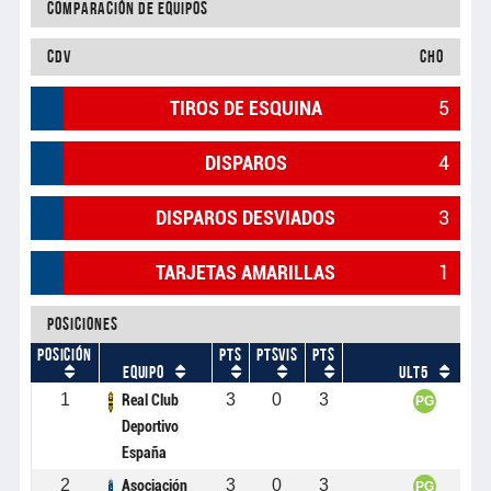
Comparación de equipos
CDV
CHO
TIROS DE ESQUINA
5
DISPAROS
4
DISPAROS DESVIADOS
3
TARJETAS AMARILLAS
1
Posiciones
POSICIÓN
PTS
PTSVIS
PTS
EQUIPO
ULT5
1
3
0
3
Real Club
PG
Deportivo
España
2
3
0
3
Asociación
PG