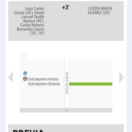
+3'
Juan Carlos
LEIDER ANAYA
Garcia (26'), Kesdy
AGAMEZ (20')
Lemuel Sevilla
Barrera (49'),
Carlos Roberto
Bernardez Garcia
(76', 79')
INICIO DE LA MITAD
Club Deportivo Victoria
Club Deportivo Choloma
0'
15'