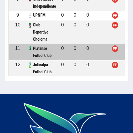
Independiente
9
0
0
0
UPNFM
PP
10
0
0
0
Club
PP
Deportivo
Choloma
11
0
0
0
Platense
PP
Futbol Club
12
0
0
0
Juticalpa
PP
Futbol Club