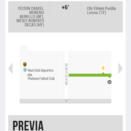
+6'
YEISON DANIEL
Ofir Elifelet Padilla
MORENO
Licona (13')
MURILLO (48'),
WESLY ROBERTO
DECAS (69')
INICIO DE LA MITAD
Real Club Deportivo
España
Platense Futbol Club
0'
15'
PREVIA