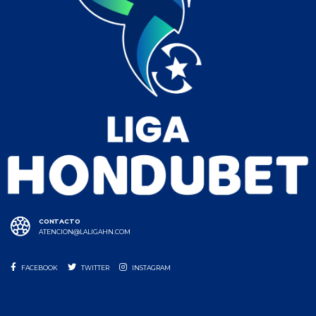
CONTACTO
ATENCION@LALIGAHN.COM
FACEBOOK
TWITTER
INSTAGRAM