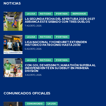
NOTICIAS
LA LIGA
NOTICIAS
PORTADA
REPECHAJE
LA SEGUNDA FECHA DEL APERTURA 2026-2027
ARRANCA ESTE SÁBADO CON TRES DUELOS
7 AGOSTO, 2026
LA LIGA
NOTICIAS
PORTADA
LIGA NACIONAL Y HONDUBET EXTIENDEN
HISTÓRICO PATROCINIO HASTA 2030
6 AGOSTO, 2026
LA LIGA
NOTICIAS
PORTADA
CON GOL DE MESSINITI, MARATHÓN SUPERA AL
INDEPENDIENTE EN SU DEBUT EN PRIMERA
DIVISIÓN
3 AGOSTO, 2026
COMUNICADOS OFICIALES
COMUNICADO
LA LIGA