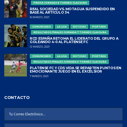
PREVIA JORNADA 8 TORNEO CLAUSURA
REAL SOCIEDAD VS. MOTAGUA SUSPENDIDO EN
BASE AL ARTÍCULO 34
16 MARZO, 2021
COMUNICADO
LA LIGA
NOTICIAS
PORTADA
RESULTADOS FINALES JORNADA 7 TORNEO CLAUSURA
RCD ESPAÑA RETOMA EL LIDERATO DEL GRUPO A
GOLEANDO 4-0 AL PLATENSE FC
12 MARZO, 2021
COMUNICADO
LA LIGA
NOTICIAS
PORTADA
RESULTADOS FINALES JORNADA 6 TORNEO CLAUSURA
PLATENSE FC Y CDS VIDA SE REPARTEN PUNTOS EN
EMOCIONANTE JUEGO EN EL EXCÉLSIOR
7 MARZO, 2021
CONTACTO