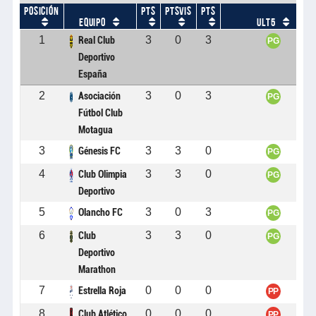
POSICIÓN
PTS
PTSVIS
PTS
EQUIPO
ULT5
1
3
0
3
Real Club
PG
Deportivo
España
2
3
0
3
Asociación
PG
Fútbol Club
Motagua
3
3
3
0
Génesis FC
PG
4
3
3
0
Club Olimpia
PG
Deportivo
5
3
0
3
Olancho FC
PG
6
3
3
0
Club
PG
Deportivo
Marathon
7
0
0
0
Estrella Roja
PP
8
0
0
0
Club Atlético
PP