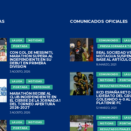
AS
COMUNICADOS OFICIALES
LA LIGA
NOTICIAS
COMUNICADO
LA L
PORTADA
PREVIA JORNADA 8 T
CON GOL DE MESSINITI,
REAL SOCIEDAD VS
MARATHÓN SUPERA AL
MOTAGUA SUSPEN
INDEPENDIENTE EN SU
BASE AL ARTÍCULO
DEBUT EN PRIMERA
16 MARZO, 2021
DIVISIÓN
3 AGOSTO, 2026
COMUNICADO
LA L
NOTICIAS
PORTA
LA LIGA
NOTICIAS
RESULTADOS FINALES
PORTADA
REPECHAJE
RCD ESPAÑA RETO
MARATHÓN RECIBE AL
LIDERATO DEL GR
CLUB INDEPENDIENTE EN
GOLEANDO 4-0 AL
EL CIERRE DE LA JORNADA 1
PLATENSE FC
DEL TORNEO APERTURA
2026-2027
12 MARZO, 2021
3 AGOSTO, 2026
COMUNICADO
LA L
LA LIGA
NOTICIAS
NOTICIAS
PORTA
PORTADA
RESULTADOS FINALES