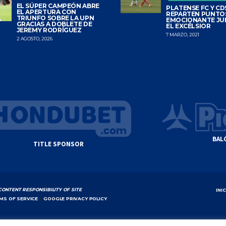
EL SÚPER CAMPEÓN ABRE
PLATENSE FC Y CDS
EL APERTURA CON
REPARTEN PUNTO
TRIUNFO SOBRE LA UPN
EMOCIONANTE JU
GRACIAS A DOBLETE DE
EL EXCÉLSIOR
JEREMY RODRÍGUEZ
7 MARZO, 2021
2 AGOSTO, 2026
BAL
TITLE SPONSOR
CONTENT RESPONSIBILITY OF SITE
INI
MS OF SERVICE
|
GOOGLE PRIVACY POLICY