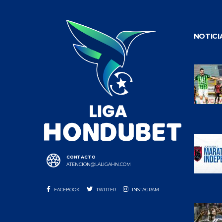
NOTICI
CONTACTO
ATENCION@LALIGAHN.COM
FACEBOOK
TWITTER
INSTAGRAM