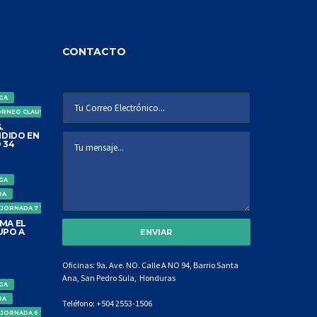
CONTACTO
IGA
ORNEO CLAUSURA
.
DIDO EN
 34
IGA
DA
 JORNADA 7 TORNEO CLAUSURA
MA EL
UPO A
Oficinas: 9a. Ave. NO. Calle A NO 94, Barrio Santa
Ana, San Pedro Sula, Honduras
IGA
DA
Teléfono:
+504 2553-1506
 JORNADA 6 TORNEO CLAUSURA