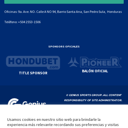
Oficinas: 9a. Ave. NO. Calle A NO 94, Barrio Santa Ana, San Pedro Sula, Honduras
Teléfono:
+504 2553-1506
SPONSORS OFICIALES
BALÓN OFICIAL
TITLE SPONSOR
© GENIUS SPORTS GROUP. ALL CONTENT
RESPONSIBILITY OF SITE ADMINISTRATOR.
YOUTUBE TERMS OF SERVICE
|
GOOGLE
PRIVACY POLICY
|
POLÍTICA DE PRIVACIDAD
Usamos cookies en nuestro sitio web para brindarle la
experiencia más relevante recordando sus preferencias y visitas
INICIO
LA LIGA
VIDEOS
MEDIA
CONTACTO