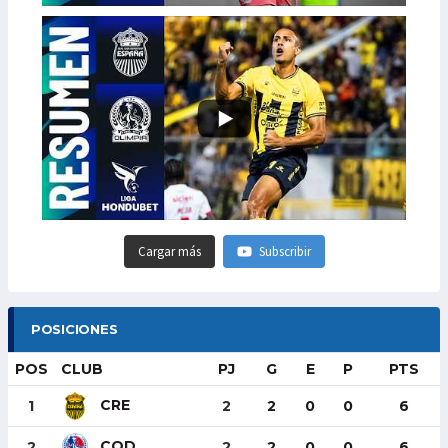
Cargar más
Subscribir
POSICIONES
POS
CLUB
PJ
G
E
P
PTS
CRE
1
2
2
0
0
6
COD
2
2
2
0
0
6