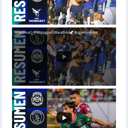
Gran Final | 🦅Motagua🆚Marathón🦖 #LigaHondubet