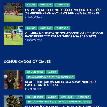
LA LIGA
NOTICIAS
PORTADA
ESTRELLA ROJA CONQUISTA EL “CHELATO UCLÉS”
Y SORPRENDE AL CAMPEÓN DEL CLAUSURA 2026
9 AGOSTO, 2026
LA LIGA
NOTICIAS
PORTADA
OLIMPIA A CUENTA DE GOLAZOS SE MANTIENE CON
PASO PERFECTO ESTA TEMPORADA 2026-2027
9 AGOSTO, 2026
COMUNICADOS OFICIALES
COMUNICADO
LA LIGA
PREVIA JORNADA 8 TORNEO CLAUSURA
REAL SOCIEDAD VS. MOTAGUA SUSPENDIDO EN
BASE AL ARTÍCULO 34
16 MARZO, 2021
COMUNICADO
LA LIGA
NOTICIAS
PORTADA
RESULTADOS FINALES JORNADA 7 TORNEO CLAUSURA
RCD ESPAÑA RETOMA EL LIDERATO DEL GRUPO A