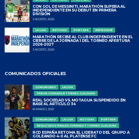
CON GOL DE MESSINITI, MARATHÓN SUPERA AL
INDEPENDIENTE EN SU DEBUT EN PRIMERA
DIVISIÓN
3 AGOSTO, 2026
LA LIGA
NOTICIAS
PORTADA
REPECHAJE
MARATHÓN RECIBE AL CLUB INDEPENDIENTE EN EL
CIERRE DE LA JORNADA 1 DEL TORNEO APERTURA
2026-2027
3 AGOSTO, 2026
COMUNICADOS OFICIALES
COMUNICADO
LA LIGA
PREVIA JORNADA 8 TORNEO CLAUSURA
REAL SOCIEDAD VS. MOTAGUA SUSPENDIDO EN
BASE AL ARTÍCULO 34
16 MARZO, 2021
COMUNICADO
LA LIGA
NOTICIAS
PORTADA
RESULTADOS FINALES JORNADA 7 TORNEO CLAUSURA
RCD ESPAÑA RETOMA EL LIDERATO DEL GRUPO A
GOLEANDO 4-0 AL PLATENSE FC