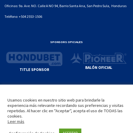
Oficinas: 9a. Ave. NO. Calle A NO 94, Barrio Santa Ana, San Pedro Sula, Honduras
Teléfono:
+504 2553-1506
SPONSORS OFICIALES
BALÓN OFICIAL
TITLE SPONSOR
© GENIUS SPORTS GROUP. ALL CONTENT
RESPONSIBILITY OF SITE ADMINISTRATOR.
Usamos cookies en nuestro sitio web para brindarle la
YOUTUBE TERMS OF SERVICE
|
GOOGLE
experiencia más relevante recordando sus preferencias y visitas
PRIVACY POLICY
|
POLÍTICA DE PRIVACIDAD
repetidas. Al hacer clic en "Aceptar", acepta el uso de TODAS las
cookies.
Leer más
INICIO
LA LIGA
VIDEOS
MEDIA
CONTACTO