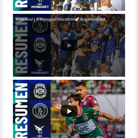
Gran Final | 🦅Motagua🆚Marathón🦖 #LigaHondubet