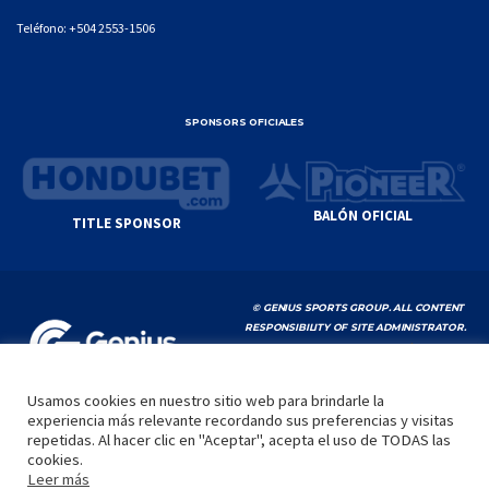
Teléfono:
+504 2553-1506
SPONSORS OFICIALES
BALÓN OFICIAL
TITLE SPONSOR
© GENIUS SPORTS GROUP. ALL CONTENT
RESPONSIBILITY OF SITE ADMINISTRATOR.
YOUTUBE TERMS OF SERVICE
|
GOOGLE
PRIVACY POLICY
|
POLÍTICA DE PRIVACIDAD
Usamos cookies en nuestro sitio web para brindarle la
experiencia más relevante recordando sus preferencias y visitas
INICIO
LA LIGA
VIDEOS
MEDIA
CONTACTO
repetidas. Al hacer clic en "Aceptar", acepta el uso de TODAS las
cookies.
by
Leer más