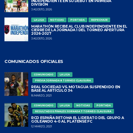
INDEPENDIENTE EN SU DEBUT EN PRIMERA
DIVISIÓN
3 AGOSTO, 2026
LA LIGA
NOTICIAS
PORTADA
REPECHAJE
MARATHÓN RECIBE AL CLUB INDEPENDIENTE EN EL
CIERRE DE LA JORNADA 1 DEL TORNEO APERTURA
2026-2027
3 AGOSTO, 2026
COMUNICADOS OFICIALES
COMUNICADO
LA LIGA
PREVIA JORNADA 8 TORNEO CLAUSURA
REAL SOCIEDAD VS. MOTAGUA SUSPENDIDO EN
BASE AL ARTÍCULO 34
16 MARZO, 2021
COMUNICADO
LA LIGA
NOTICIAS
PORTADA
RESULTADOS FINALES JORNADA 7 TORNEO CLAUSURA
RCD ESPAÑA RETOMA EL LIDERATO DEL GRUPO A
GOLEANDO 4-0 AL PLATENSE FC
12 MARZO, 2021