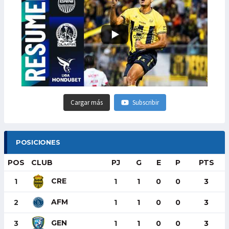
Cargar más
Subscribir
POSICIONES
POS
CLUB
PJ
G
E
P
PTS
CRE
1
1
1
0
0
3
AFM
2
1
1
0
0
3
GEN
3
1
1
0
0
3