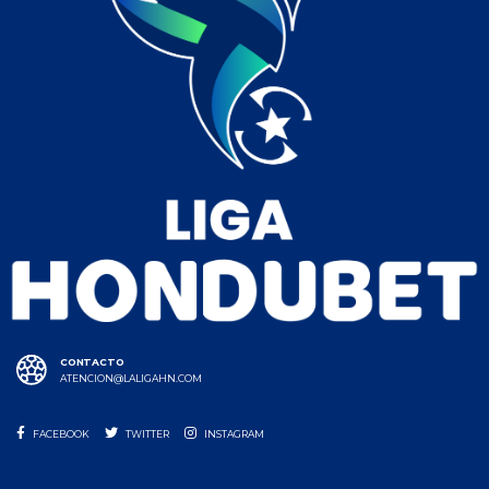
CONTACTO
ATENCION@LALIGAHN.COM
FACEBOOK
TWITTER
INSTAGRAM