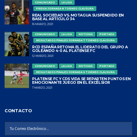
COMUNICADO
LA LIGA
PREVIA JORNADA 8 TORNEO CLAUSURA
REAL SOCIEDAD VS. MOTAGUA SUSPENDIDO EN
BASE AL ARTÍCULO 34
16 MARZO, 2021
COMUNICADO
LA LIGA
NOTICIAS
PORTADA
RESULTADOS FINALES JORNADA 7 TORNEO CLAUSURA
RCD ESPAÑA RETOMA EL LIDERATO DEL GRUPO A
GOLEANDO 4-0 AL PLATENSE FC
12 MARZO, 2021
COMUNICADO
LA LIGA
NOTICIAS
PORTADA
RESULTADOS FINALES JORNADA 6 TORNEO CLAUSURA
PLATENSE FC Y CDS VIDA SE REPARTEN PUNTOS EN
EMOCIONANTE JUEGO EN EL EXCÉLSIOR
7 MARZO, 2021
CONTACTO