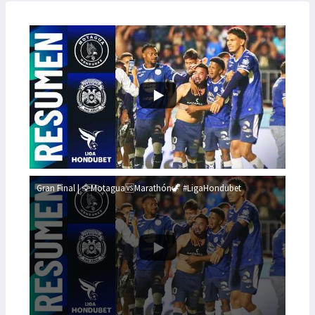
Gran Final | 🦅Motagua🆚Marathón🦖 #LigaHondubet