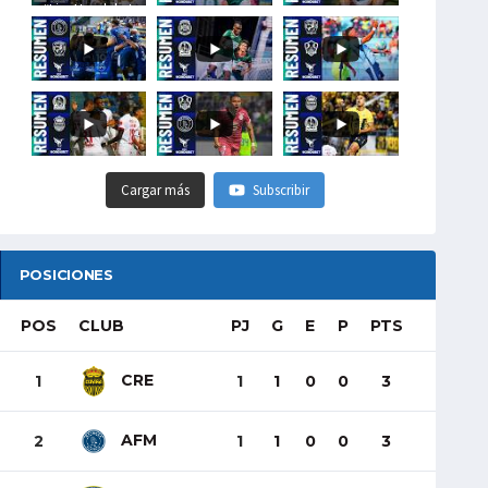
#LigaHondubet
Cargar más
Subscribir
POSICIONES
POS
CLUB
PJ
G
E
P
PTS
CRE
1
1
1
0
0
3
AFM
2
1
1
0
0
3