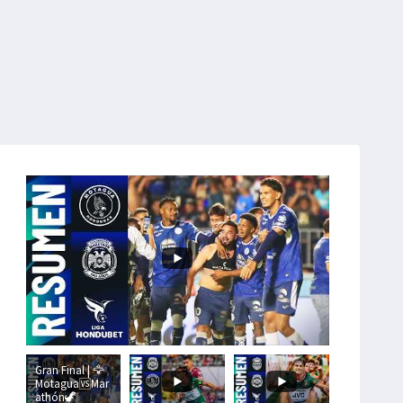
Gran Final | 🦅
Motagua🆚Mar
athón🦖