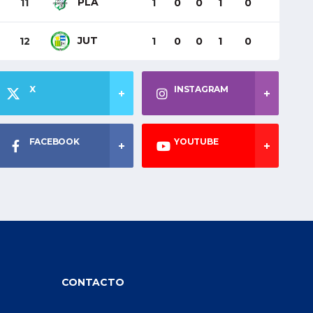
PLA
11
1
0
0
1
0
JUT
12
1
0
0
1
0
X
INSTAGRAM
FACEBOOK
YOUTUBE
CONTACTO