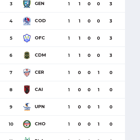
GEN
3
1
1
0
0
3
COD
4
1
1
0
0
3
OFC
5
1
1
0
0
3
CDM
6
1
1
0
0
3
CER
7
1
0
0
1
0
CAI
8
1
0
0
1
0
UPN
9
1
0
0
1
0
CHO
10
1
0
0
1
0