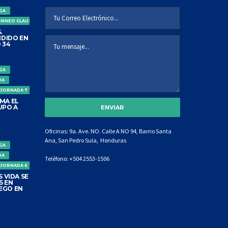
IGA
ORNEO CLAUSURA
.
DIDO EN
 34
IGA
DA
 JORNADA 7 TORNEO CLAUSURA
MA EL
UPO A
Oficinas: 9a. Ave. NO. Calle A NO 94, Barrio Santa
Ana, San Pedro Sula, Honduras
IGA
DA
Teléfono:
+504 2553-1506
 JORNADA 6 TORNEO CLAUSURA
 VIDA SE
S EN
EGO EN