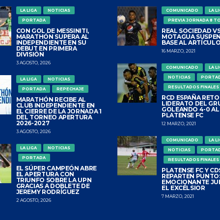
LA LIGA
NOTICIAS
COMUNICADO
LA L
PORTADA
PREVIA JORNADA 8 T
CON GOL DE MESSINITI,
REAL SOCIEDAD VS
MARATHÓN SUPERA AL
MOTAGUA SUSPEN
INDEPENDIENTE EN SU
BASE AL ARTÍCULO
DEBUT EN PRIMERA
16 MARZO, 2021
DIVISIÓN
3 AGOSTO, 2026
COMUNICADO
LA L
NOTICIAS
PORTA
LA LIGA
NOTICIAS
RESULTADOS FINALES
PORTADA
REPECHAJE
RCD ESPAÑA RETO
MARATHÓN RECIBE AL
LIDERATO DEL GR
CLUB INDEPENDIENTE EN
GOLEANDO 4-0 AL
EL CIERRE DE LA JORNADA 1
PLATENSE FC
DEL TORNEO APERTURA
2026-2027
12 MARZO, 2021
3 AGOSTO, 2026
COMUNICADO
LA L
LA LIGA
NOTICIAS
NOTICIAS
PORTA
PORTADA
RESULTADOS FINALES
EL SÚPER CAMPEÓN ABRE
PLATENSE FC Y CDS
EL APERTURA CON
REPARTEN PUNTO
TRIUNFO SOBRE LA UPN
EMOCIONANTE JU
GRACIAS A DOBLETE DE
EL EXCÉLSIOR
JEREMY RODRÍGUEZ
7 MARZO, 2021
2 AGOSTO, 2026