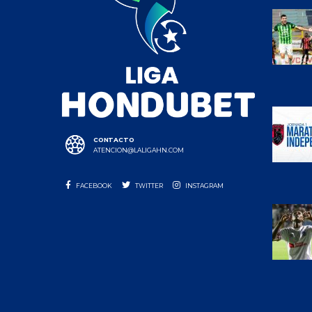
CONTACTO
ATENCION@LALIGAHN.COM
FACEBOOK
TWITTER
INSTAGRAM