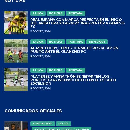
NOTICIAS
LA LIGA
NOTICIAS
PORTADA
REAL ESPAÑA CON MARCA PERFECTA EN EL INICIO
DEL APERTURA 2026-2027 TRAS VENCER A GÉNESIS
FC
9 AGOSTO, 2026
LA LIGA
NOTICIAS
PORTADA
REPECHAJE
AL MINUTO 87, LOBOS CONSIGUE RESCATAR UN
PUNTO ANTE EL OLANCHO FC
8 AGOSTO, 2026
LA LIGA
NOTICIAS
PORTADA
PLATENSE Y MARATHÓN SE REPARTEN LOS
PUNTOS TRAS INTENSO DUELO EN EL ESTADIO
EXCÉLSIOR
8 AGOSTO, 2026
COMUNICADOS OFICIALES
COMUNICADO
LA LIGA
PREVIA JORNADA 8 TORNEO CLAUSURA