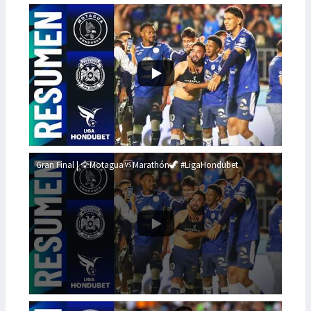
Gran Final | 🦅Motagua🆚Marathón🦖 #LigaHondubet