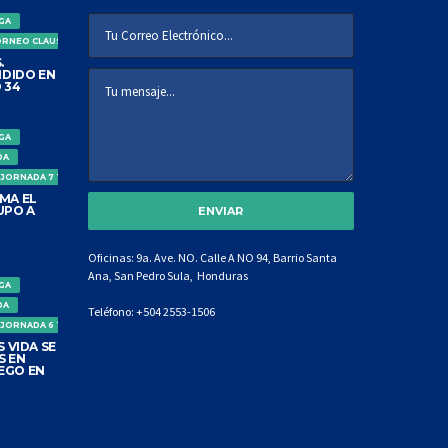
IGA
ORNEO CLAUSURA
.
DIDO EN
 34
IGA
DA
 JORNADA 7 TORNEO CLAUSURA
MA EL
UPO A
Oficinas: 9a. Ave. NO. Calle A NO 94, Barrio Santa
Ana, San Pedro Sula, Honduras
IGA
DA
Teléfono:
+504 2553-1506
 JORNADA 6 TORNEO CLAUSURA
 VIDA SE
S EN
EGO EN