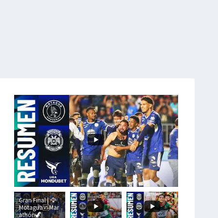
Gran Final | 🦅
Motagua🆚Mar
athón🦖