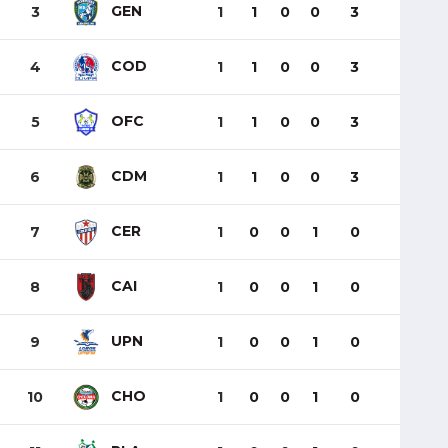
GEN
3
1
1
0
0
3
COD
4
1
1
0
0
3
OFC
5
1
1
0
0
3
CDM
6
1
1
0
0
3
CER
7
1
0
0
1
0
CAI
8
1
0
0
1
0
UPN
9
1
0
0
1
0
CHO
10
1
0
0
1
0