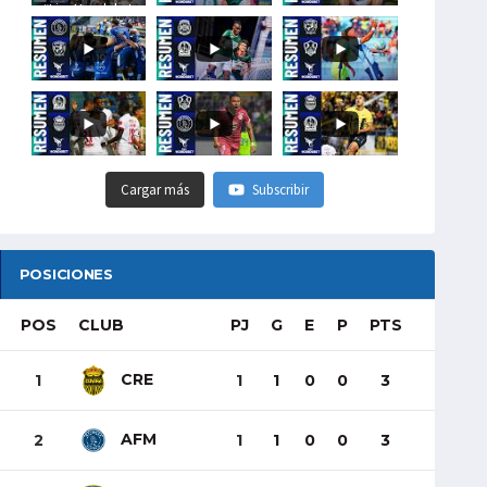
#LigaHondubet
Cargar más
Subscribir
POSICIONES
POS
CLUB
PJ
G
E
P
PTS
CRE
1
1
1
0
0
3
AFM
2
1
1
0
0
3