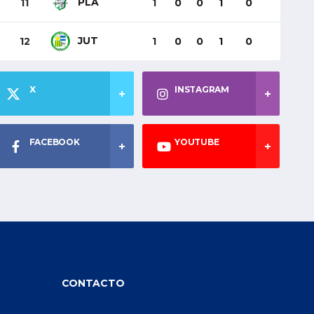
PLA
11
1
0
0
1
0
JUT
12
1
0
0
1
0
X
INSTAGRAM
FACEBOOK
YOUTUBE
CONTACTO