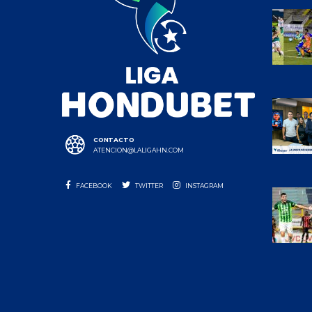
CONTACTO
ATENCION@LALIGAHN.COM
FACEBOOK
TWITTER
INSTAGRAM