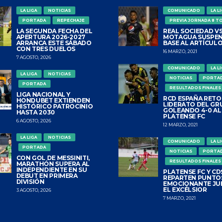
LA LIGA
NOTICIAS
COMUNICADO
LA L
PORTADA
REPECHAJE
PREVIA JORNADA 8 T
LA SEGUNDA FECHA DEL
REAL SOCIEDAD VS
APERTURA 2026-2027
MOTAGUA SUSPEN
ARRANCA ESTE SÁBADO
BASE AL ARTÍCULO
CON TRES DUELOS
16 MARZO, 2021
7 AGOSTO, 2026
COMUNICADO
LA L
LA LIGA
NOTICIAS
NOTICIAS
PORTA
PORTADA
RESULTADOS FINALES
LIGA NACIONAL Y
RCD ESPAÑA RETO
HONDUBET EXTIENDEN
LIDERATO DEL GR
HISTÓRICO PATROCINIO
GOLEANDO 4-0 AL
HASTA 2030
PLATENSE FC
6 AGOSTO, 2026
12 MARZO, 2021
LA LIGA
NOTICIAS
COMUNICADO
LA L
PORTADA
NOTICIAS
PORTA
CON GOL DE MESSINITI,
RESULTADOS FINALES
MARATHÓN SUPERA AL
INDEPENDIENTE EN SU
PLATENSE FC Y CDS
DEBUT EN PRIMERA
REPARTEN PUNTO
DIVISIÓN
EMOCIONANTE JU
EL EXCÉLSIOR
3 AGOSTO, 2026
7 MARZO, 2021