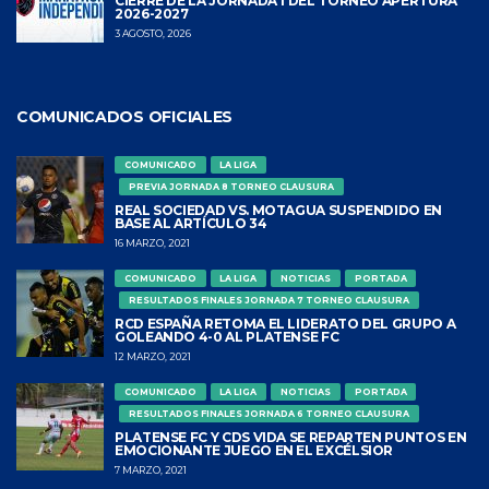
CIERRE DE LA JORNADA 1 DEL TORNEO APERTURA
2026-2027
3 AGOSTO, 2026
COMUNICADOS OFICIALES
COMUNICADO
LA LIGA
PREVIA JORNADA 8 TORNEO CLAUSURA
REAL SOCIEDAD VS. MOTAGUA SUSPENDIDO EN
BASE AL ARTÍCULO 34
16 MARZO, 2021
COMUNICADO
LA LIGA
NOTICIAS
PORTADA
RESULTADOS FINALES JORNADA 7 TORNEO CLAUSURA
RCD ESPAÑA RETOMA EL LIDERATO DEL GRUPO A
GOLEANDO 4-0 AL PLATENSE FC
12 MARZO, 2021
COMUNICADO
LA LIGA
NOTICIAS
PORTADA
RESULTADOS FINALES JORNADA 6 TORNEO CLAUSURA
PLATENSE FC Y CDS VIDA SE REPARTEN PUNTOS EN
EMOCIONANTE JUEGO EN EL EXCÉLSIOR
7 MARZO, 2021