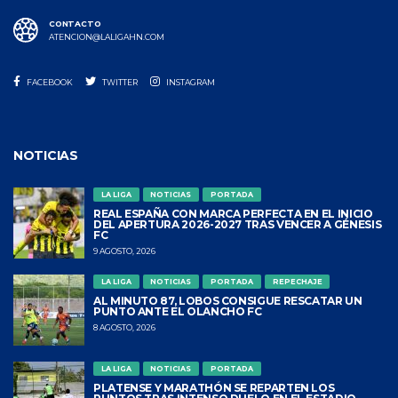
CONTACTO
ATENCION@LALIGAHN.COM
FACEBOOK
TWITTER
INSTAGRAM
NOTICIAS
LA LIGA
NOTICIAS
PORTADA
REAL ESPAÑA CON MARCA PERFECTA EN EL INICIO
DEL APERTURA 2026-2027 TRAS VENCER A GÉNESIS
FC
9 AGOSTO, 2026
LA LIGA
NOTICIAS
PORTADA
REPECHAJE
AL MINUTO 87, LOBOS CONSIGUE RESCATAR UN
PUNTO ANTE EL OLANCHO FC
8 AGOSTO, 2026
LA LIGA
NOTICIAS
PORTADA
PLATENSE Y MARATHÓN SE REPARTEN LOS