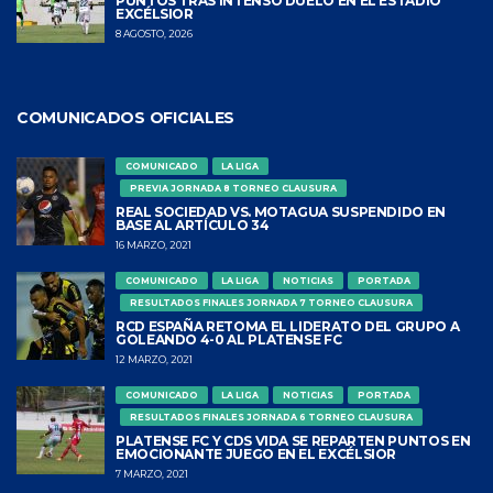
PUNTOS TRAS INTENSO DUELO EN EL ESTADIO
EXCÉLSIOR
8 AGOSTO, 2026
COMUNICADOS OFICIALES
COMUNICADO
LA LIGA
PREVIA JORNADA 8 TORNEO CLAUSURA
REAL SOCIEDAD VS. MOTAGUA SUSPENDIDO EN
BASE AL ARTÍCULO 34
16 MARZO, 2021
COMUNICADO
LA LIGA
NOTICIAS
PORTADA
RESULTADOS FINALES JORNADA 7 TORNEO CLAUSURA
RCD ESPAÑA RETOMA EL LIDERATO DEL GRUPO A
GOLEANDO 4-0 AL PLATENSE FC
12 MARZO, 2021
COMUNICADO
LA LIGA
NOTICIAS
PORTADA
RESULTADOS FINALES JORNADA 6 TORNEO CLAUSURA
PLATENSE FC Y CDS VIDA SE REPARTEN PUNTOS EN
EMOCIONANTE JUEGO EN EL EXCÉLSIOR
7 MARZO, 2021