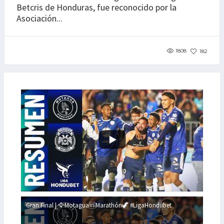
Betcris de Honduras, fue reconocido por la
Asociación...
1808
182
Gran Final | 🦅Motagua🆚Marathón🦖 #LigaHondubet