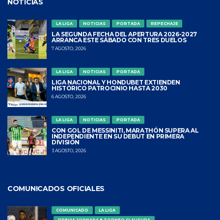
NOTICIAS
LA LIGA
NOTICIAS
PORTADA
REPECHAJE
LA SEGUNDA FECHA DEL APERTURA 2026-2027
ARRANCA ESTE SÁBADO CON TRES DUELOS
7 AGOSTO, 2026
LA LIGA
NOTICIAS
PORTADA
LIGA NACIONAL Y HONDUBET EXTIENDEN
HISTÓRICO PATROCINIO HASTA 2030
6 AGOSTO, 2026
LA LIGA
NOTICIAS
PORTADA
CON GOL DE MESSINITI, MARATHÓN SUPERA AL
INDEPENDIENTE EN SU DEBUT EN PRIMERA
DIVISIÓN
3 AGOSTO, 2026
COMUNICADOS OFICIALES
COMUNICADO
LA LIGA
PREVIA JORNADA 8 TORNEO CLAUSURA