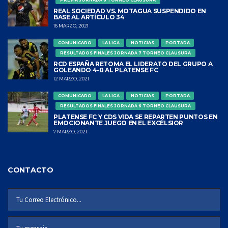
REAL SOCIEDAD VS. MOTAGUA SUSPENDIDO EN
BASE AL ARTÍCULO 34
16 MARZO, 2021
COMUNICADO
LA LIGA
NOTICIAS
PORTADA
RESULTADOS FINALES JORNADA 7 TORNEO CLAUSURA
RCD ESPAÑA RETOMA EL LIDERATO DEL GRUPO A
GOLEANDO 4-0 AL PLATENSE FC
12 MARZO, 2021
COMUNICADO
LA LIGA
NOTICIAS
PORTADA
RESULTADOS FINALES JORNADA 6 TORNEO CLAUSURA
PLATENSE FC Y CDS VIDA SE REPARTEN PUNTOS EN
EMOCIONANTE JUEGO EN EL EXCÉLSIOR
7 MARZO, 2021
CONTACTO