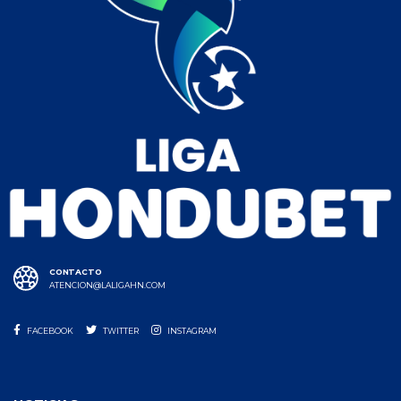
CONTACTO
ATENCION@LALIGAHN.COM
FACEBOOK
TWITTER
INSTAGRAM