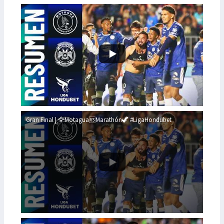
Gran Final | 🦅Motagua🆚Marathón🦖 #LigaHondubet