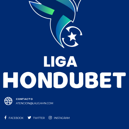
CONTACTO
ATENCION@LALIGAHN.COM
FACEBOOK
TWITTER
INSTAGRAM