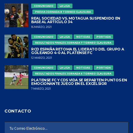
COMUNICADO
LA LIGA
PREVIA JORNADA 8 TORNEO CLAUSURA
REAL SOCIEDAD VS. MOTAGUA SUSPENDIDO EN
BASE AL ARTÍCULO 34
16 MARZO, 2021
COMUNICADO
LA LIGA
NOTICIAS
PORTADA
RESULTADOS FINALES JORNADA 7 TORNEO CLAUSURA
RCD ESPAÑA RETOMA EL LIDERATO DEL GRUPO A
GOLEANDO 4-0 AL PLATENSE FC
12 MARZO, 2021
COMUNICADO
LA LIGA
NOTICIAS
PORTADA
RESULTADOS FINALES JORNADA 6 TORNEO CLAUSURA
PLATENSE FC Y CDS VIDA SE REPARTEN PUNTOS EN
EMOCIONANTE JUEGO EN EL EXCÉLSIOR
7 MARZO, 2021
CONTACTO