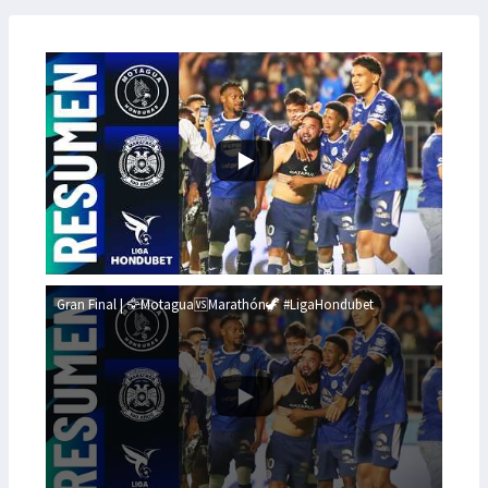
Gran Final | 🦅Motagua🆚Marathón🦖 #LigaHondubet