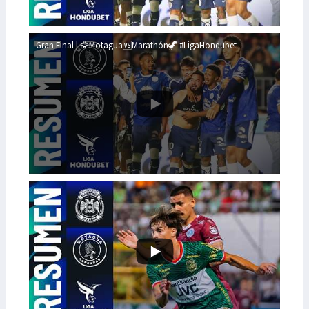
Gran Final | 🦅Motagua🆚Marathón🦖 #LigaHondubet