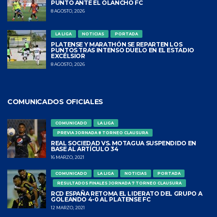
PUNTO ANTE EL OLANCHO FC
8 AGOSTO, 2026
LA LIGA
NOTICIAS
PORTADA
PLATENSE Y MARATHÓN SE REPARTEN LOS
PUNTOS TRAS INTENSO DUELO EN EL ESTADIO
EXCÉLSIOR
8 AGOSTO, 2026
COMUNICADOS OFICIALES
COMUNICADO
LA LIGA
PREVIA JORNADA 8 TORNEO CLAUSURA
REAL SOCIEDAD VS. MOTAGUA SUSPENDIDO EN
BASE AL ARTÍCULO 34
16 MARZO, 2021
COMUNICADO
LA LIGA
NOTICIAS
PORTADA
RESULTADOS FINALES JORNADA 7 TORNEO CLAUSURA
RCD ESPAÑA RETOMA EL LIDERATO DEL GRUPO A
GOLEANDO 4-0 AL PLATENSE FC
12 MARZO, 2021