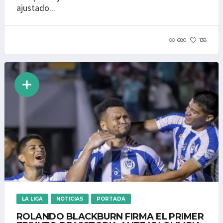
ajustado...
680
138
LA LIGA
NOTICIAS
PORTADA
ROLANDO BLACKBURN FIRMA EL PRIMER