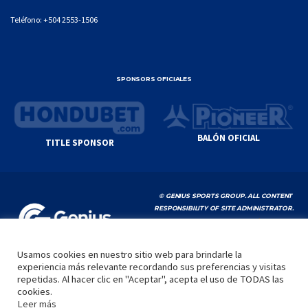
Teléfono:
+504 2553-1506
SPONSORS OFICIALES
BALÓN OFICIAL
TITLE SPONSOR
© GENIUS SPORTS GROUP. ALL CONTENT
RESPONSIBILITY OF SITE ADMINISTRATOR.
YOUTUBE TERMS OF SERVICE
|
GOOGLE
PRIVACY POLICY
|
POLÍTICA DE PRIVACIDAD
Usamos cookies en nuestro sitio web para brindarle la
experiencia más relevante recordando sus preferencias y visitas
INICIO
LA LIGA
VIDEOS
MEDIA
CONTACTO
repetidas. Al hacer clic en "Aceptar", acepta el uso de TODAS las
cookies.
by
Leer más