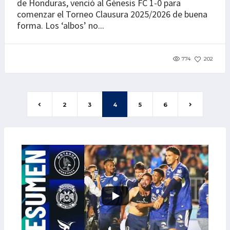
de Honduras, venció al Génesis FC 1-0 para
comenzar el Torneo Clausura 2025/2026 de buena
forma. Los ‘albos’ no...
774
202
2
3
4
5
6