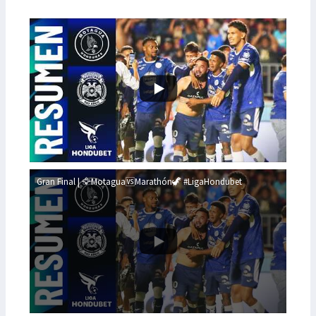
Gran Final | 🦅Motagua🆚Marathón🦖 #LigaHondubet