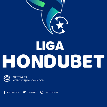
CONTACTO
ATENCION@LALIGAHN.COM
FACEBOOK
TWITTER
INSTAGRAM