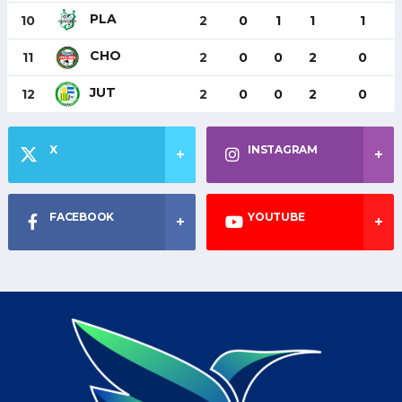
PLA
10
2
0
1
1
1
CHO
11
2
0
0
2
0
JUT
12
2
0
0
2
0
X
INSTAGRAM
FACEBOOK
YOUTUBE