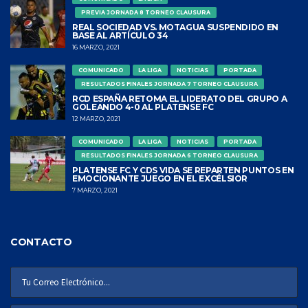
PREVIA JORNADA 8 TORNEO CLAUSURA
REAL SOCIEDAD VS. MOTAGUA SUSPENDIDO EN
BASE AL ARTÍCULO 34
16 MARZO, 2021
COMUNICADO
LA LIGA
NOTICIAS
PORTADA
RESULTADOS FINALES JORNADA 7 TORNEO CLAUSURA
RCD ESPAÑA RETOMA EL LIDERATO DEL GRUPO A
GOLEANDO 4-0 AL PLATENSE FC
12 MARZO, 2021
COMUNICADO
LA LIGA
NOTICIAS
PORTADA
RESULTADOS FINALES JORNADA 6 TORNEO CLAUSURA
PLATENSE FC Y CDS VIDA SE REPARTEN PUNTOS EN
EMOCIONANTE JUEGO EN EL EXCÉLSIOR
7 MARZO, 2021
CONTACTO