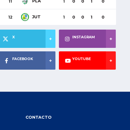
PLA
11
1
0
0
1
0
JUT
12
1
0
0
1
0
X
INSTAGRAM
FACEBOOK
YOUTUBE
CONTACTO