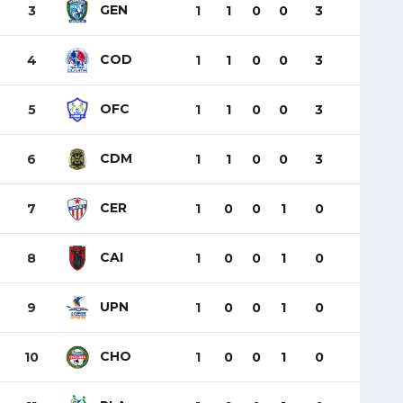
GEN
3
1
1
0
0
3
COD
4
1
1
0
0
3
OFC
5
1
1
0
0
3
CDM
6
1
1
0
0
3
CER
7
1
0
0
1
0
CAI
8
1
0
0
1
0
UPN
9
1
0
0
1
0
CHO
10
1
0
0
1
0