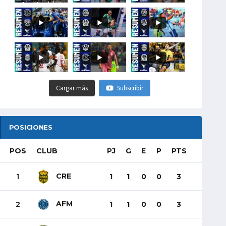
#LigaHondubet
Cargar más
Subscribir
POSICIONES
POS
CLUB
PJ
G
E
P
PTS
CRE
1
1
1
0
0
3
AFM
2
1
1
0
0
3