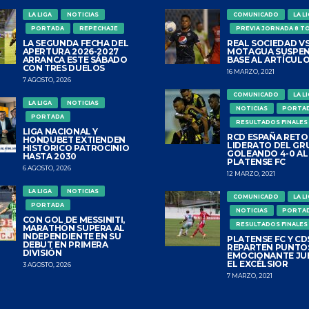
LA LIGA
NOTICIAS
COMUNICADO
LA L
PORTADA
REPECHAJE
PREVIA JORNADA 8 T
LA SEGUNDA FECHA DEL
REAL SOCIEDAD VS
APERTURA 2026-2027
MOTAGUA SUSPEN
ARRANCA ESTE SÁBADO
BASE AL ARTÍCULO
CON TRES DUELOS
16 MARZO, 2021
7 AGOSTO, 2026
COMUNICADO
LA L
LA LIGA
NOTICIAS
NOTICIAS
PORTA
PORTADA
RESULTADOS FINALES
LIGA NACIONAL Y
RCD ESPAÑA RETO
HONDUBET EXTIENDEN
LIDERATO DEL GR
HISTÓRICO PATROCINIO
GOLEANDO 4-0 AL
HASTA 2030
PLATENSE FC
6 AGOSTO, 2026
12 MARZO, 2021
LA LIGA
NOTICIAS
COMUNICADO
LA L
PORTADA
NOTICIAS
PORTA
CON GOL DE MESSINITI,
RESULTADOS FINALES
MARATHÓN SUPERA AL
INDEPENDIENTE EN SU
PLATENSE FC Y CDS
DEBUT EN PRIMERA
REPARTEN PUNTO
DIVISIÓN
EMOCIONANTE JU
EL EXCÉLSIOR
3 AGOSTO, 2026
7 MARZO, 2021