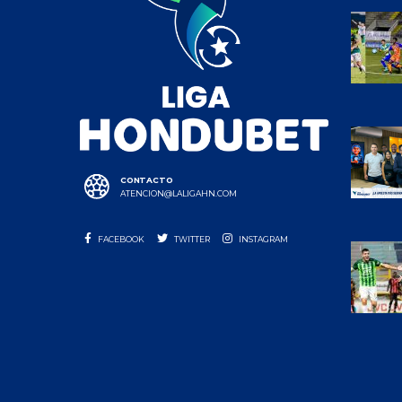
CONTACTO
ATENCION@LALIGAHN.COM
FACEBOOK
TWITTER
INSTAGRAM