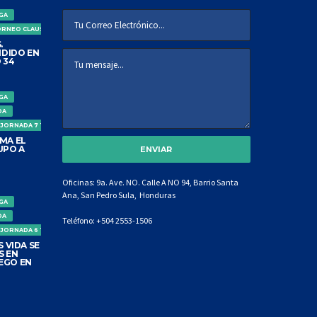
IGA
ORNEO CLAUSURA
.
DIDO EN
 34
IGA
DA
 JORNADA 7 TORNEO CLAUSURA
MA EL
UPO A
Oficinas: 9a. Ave. NO. Calle A NO 94, Barrio Santa
Ana, San Pedro Sula, Honduras
IGA
DA
Teléfono:
+504 2553-1506
 JORNADA 6 TORNEO CLAUSURA
 VIDA SE
S EN
EGO EN