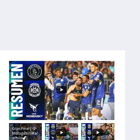
Gran Final | 🦅
Motagua🆚Mar
athón🦖