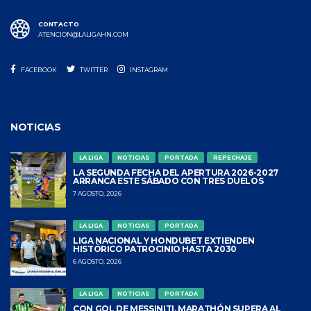
CONTACTO
ATENCION@LALIGAHN.COM
FACEBOOK
TWITTER
INSTAGRAM
NOTICIAS
LA LIGA
NOTICIAS
PORTADA
REPECHAJE
LA SEGUNDA FECHA DEL APERTURA 2026-2027
ARRANCA ESTE SÁBADO CON TRES DUELOS
7 AGOSTO, 2026
LA LIGA
NOTICIAS
PORTADA
LIGA NACIONAL Y HONDUBET EXTIENDEN
HISTÓRICO PATROCINIO HASTA 2030
6 AGOSTO, 2026
LA LIGA
NOTICIAS
PORTADA
CON GOL DE MESSINITI, MARATHÓN SUPERA AL