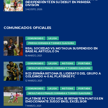
INDEPENDIENTE EN SU DEBUT EN PRIMERA
DIVISIÓN
3 AGOSTO, 2026
COMUNICADOS OFICIALES
COMUNICADO
LA LIGA
PREVIA JORNADA 8 TORNEO CLAUSURA
REAL SOCIEDAD VS. MOTAGUA SUSPENDIDO EN
BASE AL ARTÍCULO 34
16 MARZO, 2021
COMUNICADO
LA LIGA
NOTICIAS
PORTADA
RESULTADOS FINALES JORNADA 7 TORNEO CLAUSURA
RCD ESPAÑA RETOMA EL LIDERATO DEL GRUPO A
GOLEANDO 4-0 AL PLATENSE FC
12 MARZO, 2021
COMUNICADO
LA LIGA
NOTICIAS
PORTADA
RESULTADOS FINALES JORNADA 6 TORNEO CLAUSURA
PLATENSE FC Y CDS VIDA SE REPARTEN PUNTOS EN
EMOCIONANTE JUEGO EN EL EXCÉLSIOR
7 MARZO, 2021