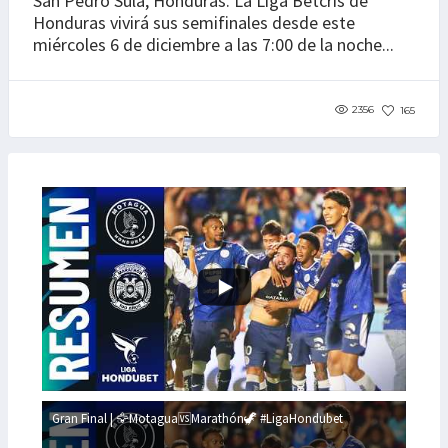
San Pedro Sula, Honduras. La Liga Betcris de
Honduras vivirá sus semifinales desde este
miércoles 6 de diciembre a las 7:00 de la noche...
2356
165
Gran Final | 🦅Motagua🆚Marathón🦖 #LigaHondubet