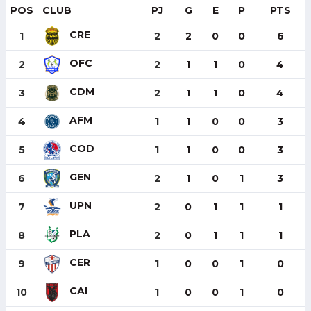
POS
CLUB
PJ
G
E
P
PTS
CRE
1
2
2
0
0
6
OFC
2
2
1
1
0
4
CDM
3
2
1
1
0
4
AFM
4
1
1
0
0
3
COD
5
1
1
0
0
3
GEN
6
2
1
0
1
3
UPN
7
2
0
1
1
1
PLA
8
2
0
1
1
1
CER
9
1
0
0
1
0
CAI
10
1
0
0
1
0