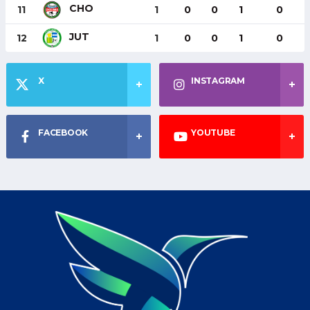
CHO
11
1
0
0
1
0
JUT
12
1
0
0
1
0
X
INSTAGRAM
FACEBOOK
YOUTUBE