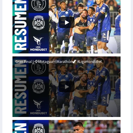
Gran Final | 🦅Motagua🆚Marathón🦖 #LigaHondubet