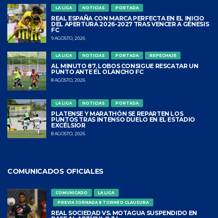
LA LIGA
NOTICIAS
PORTADA
REAL ESPAÑA CON MARCA PERFECTA EN EL INICIO
DEL APERTURA 2026-2027 TRAS VENCER A GÉNESIS
FC
9 AGOSTO, 2026
LA LIGA
NOTICIAS
PORTADA
REPECHAJE
AL MINUTO 87, LOBOS CONSIGUE RESCATAR UN
PUNTO ANTE EL OLANCHO FC
8 AGOSTO, 2026
LA LIGA
NOTICIAS
PORTADA
PLATENSE Y MARATHÓN SE REPARTEN LOS
PUNTOS TRAS INTENSO DUELO EN EL ESTADIO
EXCÉLSIOR
8 AGOSTO, 2026
COMUNICADOS OFICIALES
COMUNICADO
LA LIGA
PREVIA JORNADA 8 TORNEO CLAUSURA
REAL SOCIEDAD VS. MOTAGUA SUSPENDIDO EN