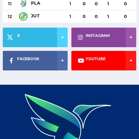
PLA
11
1
0
0
1
0
JUT
12
1
0
0
1
0
X
INSTAGRAM
FACEBOOK
YOUTUBE