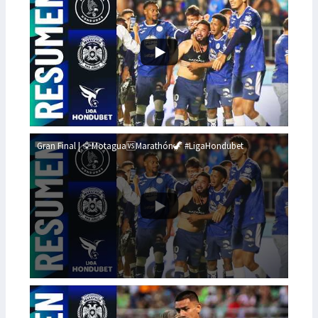
Gran Final | 🦅Motagua🆚Marathón🦖 #LigaHondubet