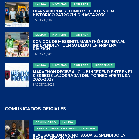
LA LIGA
NOTICIAS
PORTADA
LIGA NACIONAL Y HONDUBET EXTIENDEN
HISTÓRICO PATROCINIO HASTA 2030
6 AGOSTO, 2026
LA LIGA
NOTICIAS
PORTADA
CON GOL DE MESSINITI, MARATHÓN SUPERA AL
INDEPENDIENTE EN SU DEBUT EN PRIMERA
DIVISIÓN
3 AGOSTO, 2026
LA LIGA
NOTICIAS
PORTADA
REPECHAJE
MARATHÓN RECIBE AL CLUB INDEPENDIENTE EN EL
CIERRE DE LA JORNADA 1 DEL TORNEO APERTURA
2026-2027
3 AGOSTO, 2026
COMUNICADOS OFICIALES
COMUNICADO
LA LIGA
PREVIA JORNADA 8 TORNEO CLAUSURA
REAL SOCIEDAD VS. MOTAGUA SUSPENDIDO EN
BASE AL ARTÍCULO 34