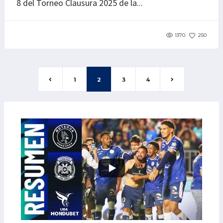
8 del Torneo Clausura 2025 de la...
1370
250
1
2
3
4