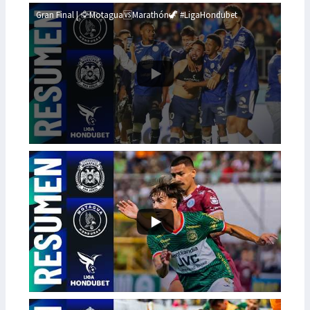
Gran Final | 🦅Motagua🆚Marathón🦖 #LigaHondubet