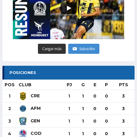
Cargar más
Subscribir
POSICIONES
POS
CLUB
PJ
G
E
P
PTS
CRE
1
1
1
0
0
3
AFM
2
1
1
0
0
3
GEN
3
1
1
0
0
3
COD
4
1
1
0
0
3