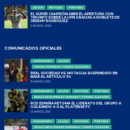
LA LIGA
NOTICIAS
PORTADA
EL SÚPER CAMPEÓN ABRE EL APERTURA CON
TRIUNFO SOBRE LA UPN GRACIAS A DOBLETE DE
JEREMY RODRÍGUEZ
2 AGOSTO, 2026
COMUNICADOS OFICIALES
COMUNICADO
LA LIGA
PREVIA JORNADA 8 TORNEO CLAUSURA
REAL SOCIEDAD VS. MOTAGUA SUSPENDIDO EN
BASE AL ARTÍCULO 34
16 MARZO, 2021
COMUNICADO
LA LIGA
NOTICIAS
PORTADA
RESULTADOS FINALES JORNADA 7 TORNEO CLAUSURA
RCD ESPAÑA RETOMA EL LIDERATO DEL GRUPO A
GOLEANDO 4-0 AL PLATENSE FC
12 MARZO, 2021
COMUNICADO
LA LIGA
NOTICIAS
PORTADA
RESULTADOS FINALES JORNADA 6 TORNEO CLAUSURA