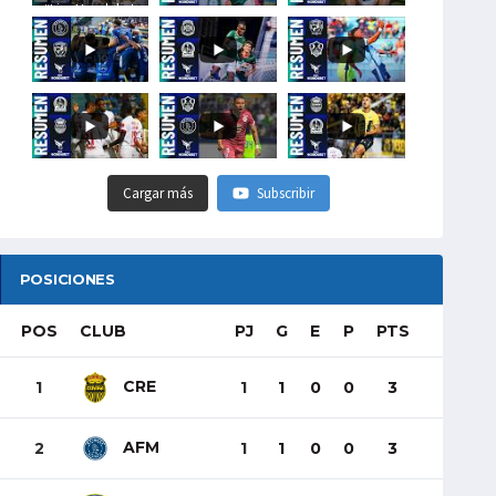
#LigaHondubet
Cargar más
Subscribir
POSICIONES
POS
CLUB
PJ
G
E
P
PTS
CRE
1
1
1
0
0
3
AFM
2
1
1
0
0
3