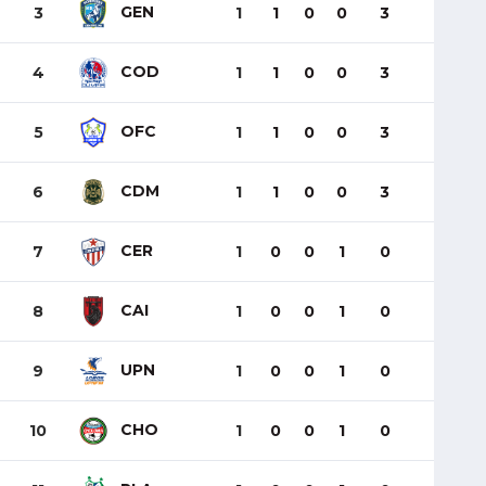
GEN
3
1
1
0
0
3
COD
4
1
1
0
0
3
OFC
5
1
1
0
0
3
CDM
6
1
1
0
0
3
CER
7
1
0
0
1
0
CAI
8
1
0
0
1
0
UPN
9
1
0
0
1
0
CHO
10
1
0
0
1
0