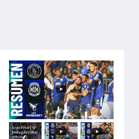
Gran Final | 🦅
Motagua🆚Mar
athón🦖