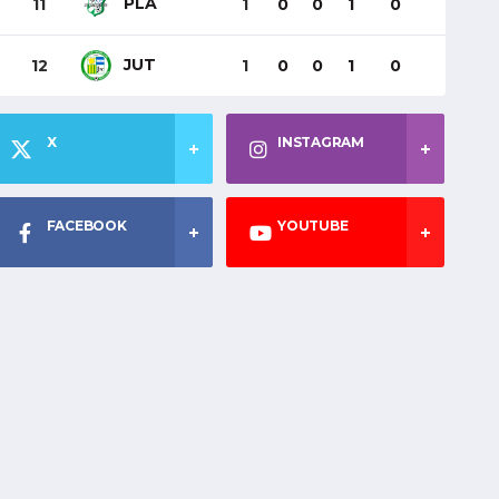
PLA
11
1
0
0
1
0
JUT
12
1
0
0
1
0
X
INSTAGRAM
FACEBOOK
YOUTUBE