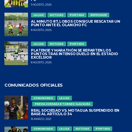
9 AGOSTO, 2026
LA LIGA
NOTICIAS
PORTADA
REPECHAJE
LA COPA SALVAVIDA
AL MINUTO 87, LOBOS CONSIGUE RESCATAR UN
27 ENERO, 2021
PUNTO ANTE EL OLANCHO FC
8 AGOSTO, 2026
LA LIGA
NOTICIAS
PORTADA
PLATENSE Y MARATHÓN SE REPARTEN LOS
PUNTOS TRAS INTENSO DUELO EN EL ESTADIO
AHORA SOMOS LA LIGA
EXCÉLSIOR
SALVAVIDA
8 AGOSTO, 2026
27 ENERO, 2021
COMUNICADOS OFICIALES
COMUNICADO
LA LIGA
PREVIA JORNADA 8 TORNEO CLAUSURA
REAL SOCIEDAD VS. MOTAGUA SUSPENDIDO EN
BASE AL ARTÍCULO 34
16 MARZO, 2021
COMUNICADO
LA LIGA
NOTICIAS
PORTADA