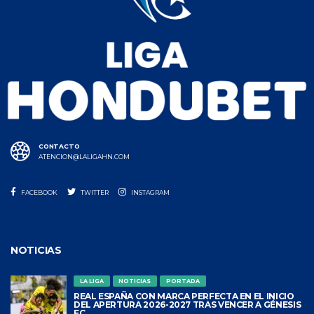
MARATHON CAMPEÓN CLAUSURA
2017
28 ENERO, 2021
CONTACTO
ATENCION@LALIGAHN.COM
MARKETING DEPORTIVO
28 ENERO, 2021
FACEBOOK
TWITTER
INSTAGRAM
NOTICIAS
NUEVA APP LIGA HN
27 ENERO, 2021
LA LIGA
NOTICIAS
PORTADA
REAL ESPAÑA CON MARCA PERFECTA EN EL INICIO
DEL APERTURA 2026-2027 TRAS VENCER A GÉNESIS
FC