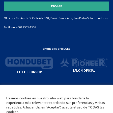
Oficinas: 9a. Ave. NO. Calle A NO 94, Barrio Santa Ana, San Pedro Sula, Honduras
Teléfono:
+504 2553-1506
SPONSORS OFICIALES
BALÓN OFICIAL
TITLE SPONSOR
© GENIUS SPORTS GROUP. ALL CONTENT
RESPONSIBILITY OF SITE ADMINISTRATOR.
Usamos cookies en nuestro sitio web para brindarle la
YOUTUBE TERMS OF SERVICE
|
GOOGLE
experiencia más relevante recordando sus preferencias y visitas
PRIVACY POLICY
|
POLÍTICA DE PRIVACIDAD
repetidas. Al hacer clic en "Aceptar", acepta el uso de TODAS las
cookies.