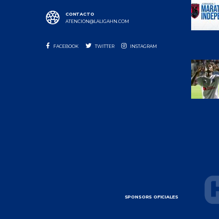
CONTACTO
ATENCION@LALIGAHN.COM
FACEBOOK
TWITTER
INSTAGRAM
SPONSORS OFICIALES