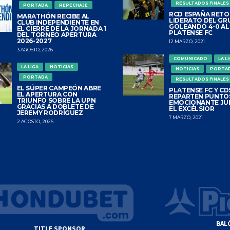
RESULTADOS FINALES
PORTADA
REPECHAJE
RCD ESPAÑA RETO
MARATHÓN RECIBE AL
LIDERATO DEL GR
CLUB INDEPENDIENTE EN
GOLEANDO 4-0 AL
EL CIERRE DE LA JORNADA 1
PLATENSE FC
DEL TORNEO APERTURA
2026-2027
12 MARZO, 2021
3 AGOSTO, 2026
COMUNICADO
LA L
LA LIGA
NOTICIAS
NOTICIAS
PORTA
PORTADA
RESULTADOS FINALES
EL SÚPER CAMPEÓN ABRE
PLATENSE FC Y CDS
EL APERTURA CON
REPARTEN PUNTO
TRIUNFO SOBRE LA UPN
EMOCIONANTE JU
GRACIAS A DOBLETE DE
EL EXCÉLSIOR
JEREMY RODRÍGUEZ
7 MARZO, 2021
2 AGOSTO, 2026
BAL
TITLE SPONSOR