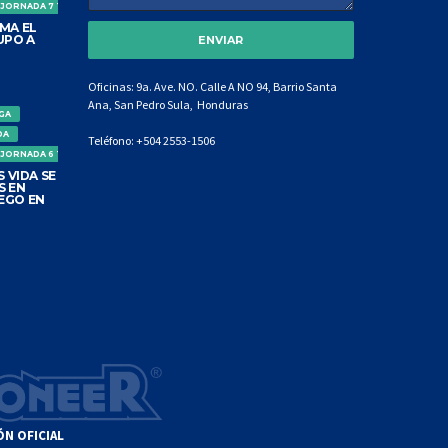
 JORNADA 7 TORNEO CLAUSURA
MA EL
UPO A
Oficinas: 9a. Ave. NO. Calle A NO 94, Barrio Santa
MARKETING DEPORTIVO
Ana, San Pedro Sula, Honduras
IGA
28 ENERO, 2021
DA
Teléfono:
+504 2553-1506
 JORNADA 6 TORNEO CLAUSURA
 VIDA SE
S EN
EGO EN
NUEVA APP LIGA HN
27 ENERO, 2021
LA COPA SALVAVIDA
27 ENERO, 2021
ÓN OFICIAL