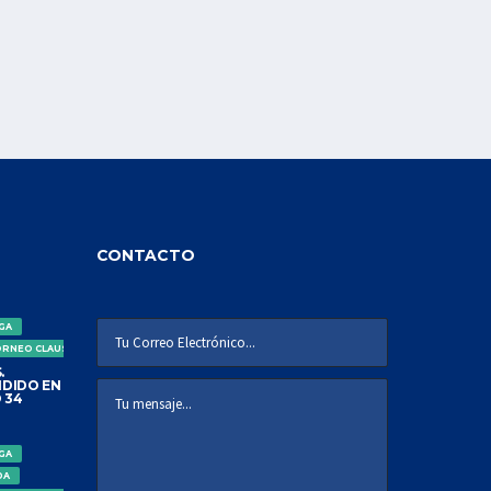
LA COPA SALVAVIDA
27 ENERO, 2021
AHORA SOMOS LA LIGA
SALVAVIDA
27 ENERO, 2021
CONTACTO
LIGA PROFESIONAL DE
HONDURAS
IGA
28 ENERO, 2021
ORNEO CLAUSURA
.
DIDO EN
 34
MARATHON CAMPEÓN
IGA
CLAUSURA 2017
DA
28 ENERO, 2021