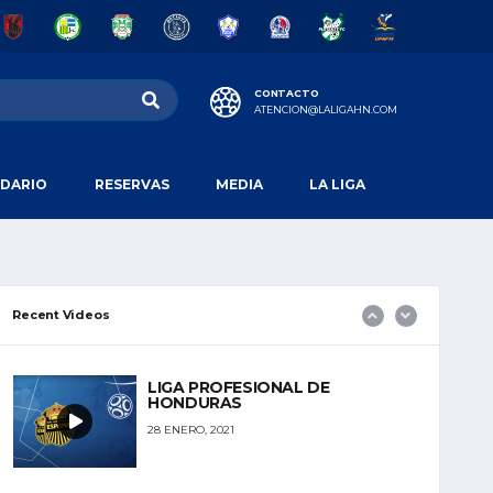
LA COPA SALVAVIDA
CONTACTO
ATENCION@LALIGAHN.COM
27 ENERO, 2021
DARIO
RESERVAS
MEDIA
LA LIGA
AHORA SOMOS LA LIGA
SALVAVIDA
27 ENERO, 2021
Recent Videos
LIGA PROFESIONAL DE
HONDURAS
28 ENERO, 2021