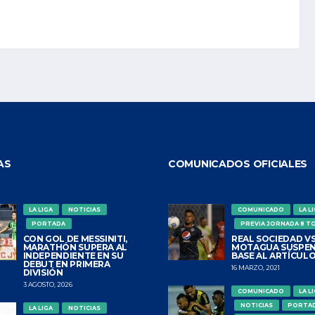
AS
COMUNICADOS OFICIALES
LA LIGA
NOTICIAS
COMUNICADO
LA L
PORTADA
PREVIA JORNADA 8 T
CON GOL DE MESSINITI,
REAL SOCIEDAD VS
MARATHÓN SUPERA AL
MOTAGUA SUSPEN
INDEPENDIENTE EN SU
BASE AL ARTÍCULO
DEBUT EN PRIMERA
16 MARZO, 2021
DIVISIÓN
3 AGOSTO, 2026
COMUNICADO
LA L
NOTICIAS
PORTA
LA LIGA
NOTICIAS