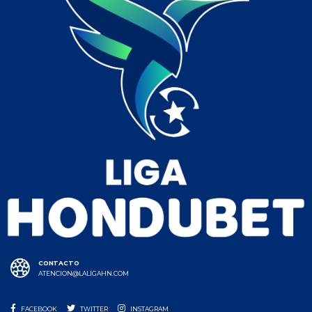
CONTACTO
ATENCION@LALIGAHN.COM
FACEBOOK
TWITTER
INSTAGRAM