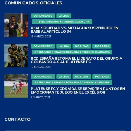
COMUNICADOS OFICIALES
COMUNICADO
LA LIGA
PREVIA JORNADA 8 TORNEO CLAUSURA
REAL SOCIEDAD VS. MOTAGUA SUSPENDIDO EN
BASE AL ARTÍCULO 34
16 MARZO, 2021
COMUNICADO
LA LIGA
NOTICIAS
PORTADA
RESULTADOS FINALES JORNADA 7 TORNEO CLAUSURA
RCD ESPAÑA RETOMA EL LIDERATO DEL GRUPO A
GOLEANDO 4-0 AL PLATENSE FC
12 MARZO, 2021
COMUNICADO
LA LIGA
NOTICIAS
PORTADA
RESULTADOS FINALES JORNADA 6 TORNEO CLAUSURA
PLATENSE FC Y CDS VIDA SE REPARTEN PUNTOS EN
EMOCIONANTE JUEGO EN EL EXCÉLSIOR
7 MARZO, 2021
CONTACTO