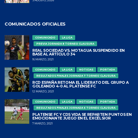
3 AGOSTO, 2026
COMUNICADOS OFICIALES
COMUNICADO
LA LIGA
PREVIA JORNADA 8 TORNEO CLAUSURA
REAL SOCIEDAD VS. MOTAGUA SUSPENDIDO EN
BASE AL ARTÍCULO 34
16 MARZO, 2021
COMUNICADO
LA LIGA
NOTICIAS
PORTADA
RESULTADOS FINALES JORNADA 7 TORNEO CLAUSURA
RCD ESPAÑA RETOMA EL LIDERATO DEL GRUPO A
GOLEANDO 4-0 AL PLATENSE FC
12 MARZO, 2021
COMUNICADO
LA LIGA
NOTICIAS
PORTADA
RESULTADOS FINALES JORNADA 6 TORNEO CLAUSURA
PLATENSE FC Y CDS VIDA SE REPARTEN PUNTOS EN
EMOCIONANTE JUEGO EN EL EXCÉLSIOR
7 MARZO, 2021