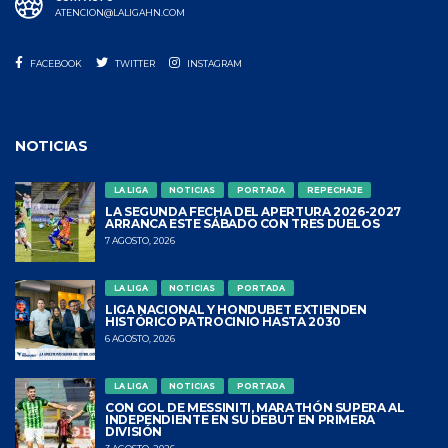
ATENCION@LALIGAHN.COM
FACEBOOK
TWITTER
INSTAGRAM
NOTICIAS
LA LIGA
NOTICIAS
PORTADA
REPECHAJE
LA SEGUNDA FECHA DEL APERTURA 2026-2027
ARRANCA ESTE SÁBADO CON TRES DUELOS
7 AGOSTO, 2026
LA LIGA
NOTICIAS
PORTADA
LIGA NACIONAL Y HONDUBET EXTIENDEN
HISTÓRICO PATROCINIO HASTA 2030
6 AGOSTO, 2026
LA LIGA
NOTICIAS
PORTADA
CON GOL DE MESSINITI, MARATHÓN SUPERA AL
INDEPENDIENTE EN SU DEBUT EN PRIMERA
DIVISIÓN