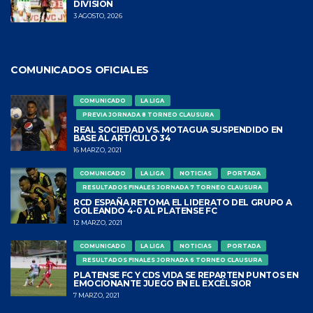
DIVISIÓN
3 AGOSTO, 2026
COMUNICADOS OFICIALES
COMUNICADO
LA LIGA
PREVIA JORNADA 8 TORNEO CLAUSURA
REAL SOCIEDAD VS. MOTAGUA SUSPENDIDO EN
BASE AL ARTÍCULO 34
16 MARZO, 2021
COMUNICADO
LA LIGA
NOTICIAS
PORTADA
RESULTADOS FINALES JORNADA 7 TORNEO CLAUSURA
RCD ESPAÑA RETOMA EL LIDERATO DEL GRUPO A
GOLEANDO 4-0 AL PLATENSE FC
12 MARZO, 2021
COMUNICADO
LA LIGA
NOTICIAS
PORTADA
RESULTADOS FINALES JORNADA 6 TORNEO CLAUSURA
PLATENSE FC Y CDS VIDA SE REPARTEN PUNTOS EN
EMOCIONANTE JUEGO EN EL EXCÉLSIOR
7 MARZO, 2021