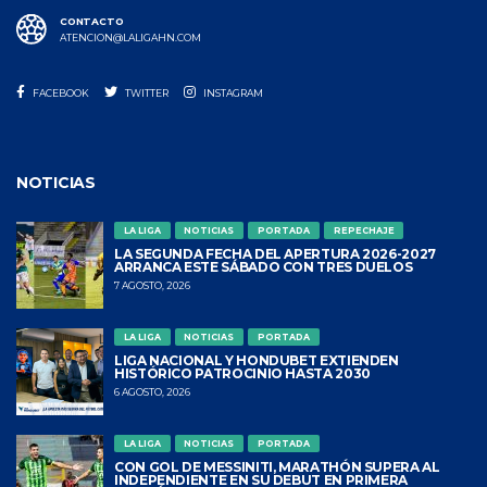
CONTACTO
ATENCION@LALIGAHN.COM
FACEBOOK
TWITTER
INSTAGRAM
NOTICIAS
LA LIGA
NOTICIAS
PORTADA
REPECHAJE
LA SEGUNDA FECHA DEL APERTURA 2026-2027
ARRANCA ESTE SÁBADO CON TRES DUELOS
7 AGOSTO, 2026
LA LIGA
NOTICIAS
PORTADA
LIGA NACIONAL Y HONDUBET EXTIENDEN
HISTÓRICO PATROCINIO HASTA 2030
6 AGOSTO, 2026
LA LIGA
NOTICIAS
PORTADA
CON GOL DE MESSINITI, MARATHÓN SUPERA AL
INDEPENDIENTE EN SU DEBUT EN PRIMERA