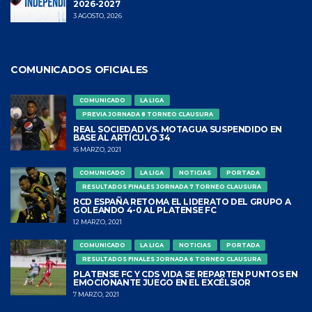
2026-2027
3 AGOSTO, 2026
COMUNICADOS OFICIALES
COMUNICADO
LA LIGA
PREVIA JORNADA 8 TORNEO CLAUSURA
REAL SOCIEDAD VS. MOTAGUA SUSPENDIDO EN
BASE AL ARTÍCULO 34
16 MARZO, 2021
COMUNICADO
LA LIGA
NOTICIAS
PORTADA
RESULTADOS FINALES JORNADA 7 TORNEO CLAUSURA
RCD ESPAÑA RETOMA EL LIDERATO DEL GRUPO A
GOLEANDO 4-0 AL PLATENSE FC
12 MARZO, 2021
COMUNICADO
LA LIGA
NOTICIAS
PORTADA
RESULTADOS FINALES JORNADA 6 TORNEO CLAUSURA
PLATENSE FC Y CDS VIDA SE REPARTEN PUNTOS EN
EMOCIONANTE JUEGO EN EL EXCÉLSIOR
7 MARZO, 2021