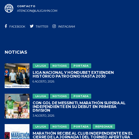
CONTACTO
ATENCION@LALIGAHN.COM
FACEBOOK
TWITTER
INSTAGRAM
NOTICIAS
LA LIGA
NOTICIAS
PORTADA
LIGA NACIONAL Y HONDUBET EXTIENDEN
HISTÓRICO PATROCINIO HASTA 2030
6 AGOSTO, 2026
LA LIGA
NOTICIAS
PORTADA
CON GOL DE MESSINITI, MARATHÓN SUPERA AL
INDEPENDIENTE EN SU DEBUT EN PRIMERA
DIVISIÓN
3 AGOSTO, 2026
LA LIGA
NOTICIAS
PORTADA
REPECHAJE
MARATHÓN RECIBE AL CLUB INDEPENDIENTE EN EL
CIERRE DE LA JORNADA 1 DEL TORNEO APERTURA