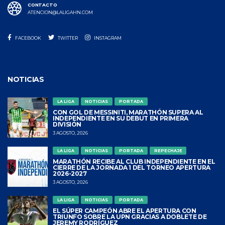
CONTACTO
ATENCION@LALIGAHN.COM
FACEBOOK
TWITTER
INSTAGRAM
NOTICIAS
LA LIGA
NOTICIAS
PORTADA
CON GOL DE MESSINITI, MARATHÓN SUPERA AL
INDEPENDIENTE EN SU DEBUT EN PRIMERA
DIVISIÓN
3 AGOSTO, 2026
LA LIGA
NOTICIAS
PORTADA
REPECHAJE
MARATHÓN RECIBE AL CLUB INDEPENDIENTE EN EL
CIERRE DE LA JORNADA 1 DEL TORNEO APERTURA
2026-2027
3 AGOSTO, 2026
LA LIGA
NOTICIAS
PORTADA
EL SÚPER CAMPEÓN ABRE EL APERTURA CON
TRIUNFO SOBRE LA UPN GRACIAS A DOBLETE DE
JEREMY RODRÍGUEZ