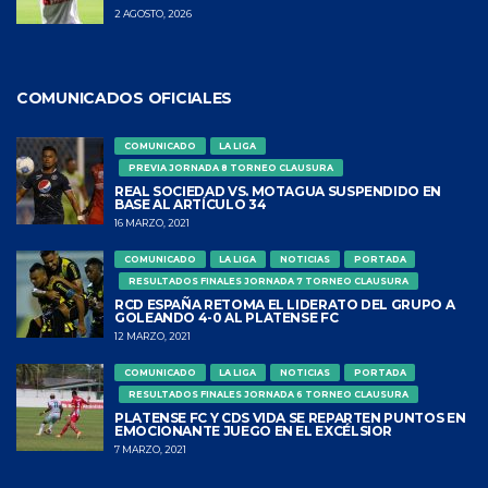
2 AGOSTO, 2026
COMUNICADOS OFICIALES
COMUNICADO
LA LIGA
PREVIA JORNADA 8 TORNEO CLAUSURA
REAL SOCIEDAD VS. MOTAGUA SUSPENDIDO EN
BASE AL ARTÍCULO 34
16 MARZO, 2021
COMUNICADO
LA LIGA
NOTICIAS
PORTADA
RESULTADOS FINALES JORNADA 7 TORNEO CLAUSURA
RCD ESPAÑA RETOMA EL LIDERATO DEL GRUPO A
GOLEANDO 4-0 AL PLATENSE FC
12 MARZO, 2021
COMUNICADO
LA LIGA
NOTICIAS
PORTADA
RESULTADOS FINALES JORNADA 6 TORNEO CLAUSURA
PLATENSE FC Y CDS VIDA SE REPARTEN PUNTOS EN
EMOCIONANTE JUEGO EN EL EXCÉLSIOR
7 MARZO, 2021