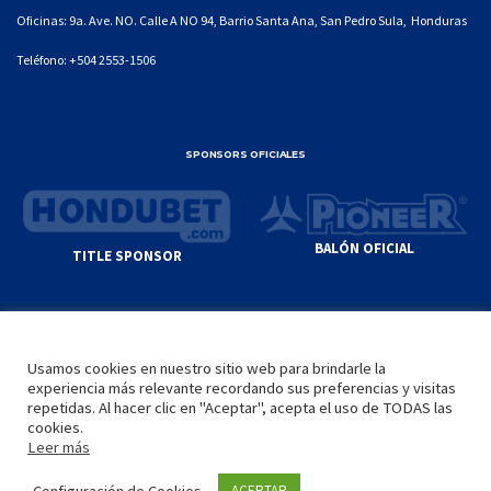
Oficinas: 9a. Ave. NO. Calle A NO 94, Barrio Santa Ana, San Pedro Sula, Honduras
Teléfono:
+504 2553-1506
SPONSORS OFICIALES
BALÓN OFICIAL
TITLE SPONSOR
© GENIUS SPORTS GROUP. ALL CONTENT
RESPONSIBILITY OF SITE ADMINISTRATOR.
Usamos cookies en nuestro sitio web para brindarle la
YOUTUBE TERMS OF SERVICE
|
GOOGLE
experiencia más relevante recordando sus preferencias y visitas
PRIVACY POLICY
|
POLÍTICA DE PRIVACIDAD
repetidas. Al hacer clic en "Aceptar", acepta el uso de TODAS las
cookies.
Leer más
INICIO
LA LIGA
VIDEOS
MEDIA
CONTACTO
Configuración de Cookies
ACEPTAR