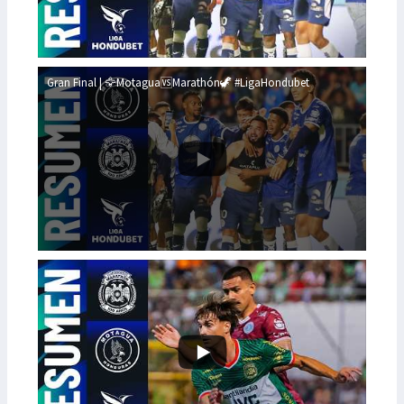
Gran Final | 🦅Motagua🆚Marathón🦖 #LigaHondubet