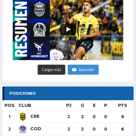
Cargar más
Subscribir
POSICIONES
POS
CLUB
PJ
G
E
P
PTS
CRE
1
2
2
0
0
6
COD
2
2
2
0
0
6