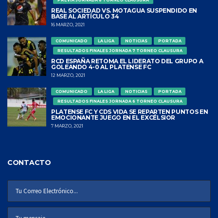
REAL SOCIEDAD VS. MOTAGUA SUSPENDIDO EN
BASE AL ARTÍCULO 34
16 MARZO, 2021
COMUNICADO
LA LIGA
NOTICIAS
PORTADA
RESULTADOS FINALES JORNADA 7 TORNEO CLAUSURA
RCD ESPAÑA RETOMA EL LIDERATO DEL GRUPO A
GOLEANDO 4-0 AL PLATENSE FC
12 MARZO, 2021
COMUNICADO
LA LIGA
NOTICIAS
PORTADA
RESULTADOS FINALES JORNADA 6 TORNEO CLAUSURA
PLATENSE FC Y CDS VIDA SE REPARTEN PUNTOS EN
EMOCIONANTE JUEGO EN EL EXCÉLSIOR
7 MARZO, 2021
CONTACTO