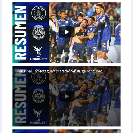
Gran Final | 🦅Motagua🆚Marathón🦖 #LigaHondubet