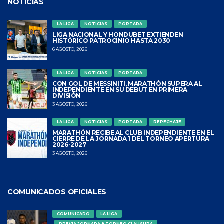
NOTICIAS
LA LIGA
NOTICIAS
PORTADA
LIGA NACIONAL Y HONDUBET EXTIENDEN
HISTÓRICO PATROCINIO HASTA 2030
6 AGOSTO, 2026
LA LIGA
NOTICIAS
PORTADA
CON GOL DE MESSINITI, MARATHÓN SUPERA AL
INDEPENDIENTE EN SU DEBUT EN PRIMERA
DIVISIÓN
3 AGOSTO, 2026
LA LIGA
NOTICIAS
PORTADA
REPECHAJE
MARATHÓN RECIBE AL CLUB INDEPENDIENTE EN EL
CIERRE DE LA JORNADA 1 DEL TORNEO APERTURA
2026-2027
3 AGOSTO, 2026
COMUNICADOS OFICIALES
COMUNICADO
LA LIGA
PREVIA JORNADA 8 TORNEO CLAUSURA