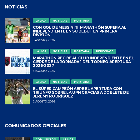
NOTICIAS
LA LIGA
NOTICIAS
PORTADA
CON GOL DE MESSINITI, MARATHÓN SUPERA AL
INDEPENDIENTE EN SU DEBUT EN PRIMERA
DIVISIÓN
3 AGOSTO, 2026
LA LIGA
NOTICIAS
PORTADA
REPECHAJE
MARATHÓN RECIBE AL CLUB INDEPENDIENTE EN EL
CIERRE DE LA JORNADA 1 DEL TORNEO APERTURA
2026-2027
3 AGOSTO, 2026
LA LIGA
NOTICIAS
PORTADA
EL SÚPER CAMPEÓN ABRE EL APERTURA CON
TRIUNFO SOBRE LA UPN GRACIAS A DOBLETE DE
JEREMY RODRÍGUEZ
2 AGOSTO, 2026
COMUNICADOS OFICIALES
COMUNICADO
LA LIGA