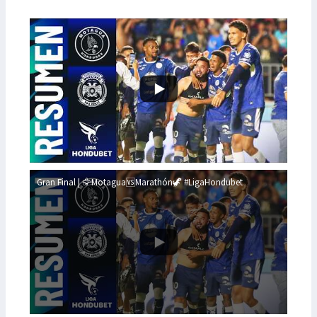
Gran Final | 🦅Motagua🆚Marathón🦖 #LigaHondubet