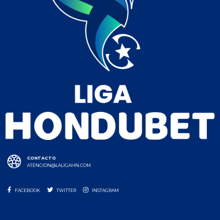
CONTACTO
ATENCION@LALIGAHN.COM
FACEBOOK
TWITTER
INSTAGRAM