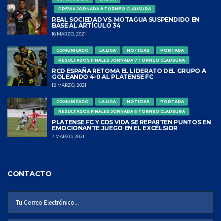
PREVIA JORNADA 8 TORNEO CLAUSURA
REAL SOCIEDAD VS. MOTAGUA SUSPENDIDO EN
BASE AL ARTÍCULO 34
16 MARZO, 2021
COMUNICADO
LA LIGA
NOTICIAS
PORTADA
RESULTADOS FINALES JORNADA 7 TORNEO CLAUSURA
RCD ESPAÑA RETOMA EL LIDERATO DEL GRUPO A
GOLEANDO 4-0 AL PLATENSE FC
12 MARZO, 2021
COMUNICADO
LA LIGA
NOTICIAS
PORTADA
RESULTADOS FINALES JORNADA 6 TORNEO CLAUSURA
PLATENSE FC Y CDS VIDA SE REPARTEN PUNTOS EN
EMOCIONANTE JUEGO EN EL EXCÉLSIOR
7 MARZO, 2021
CONTACTO