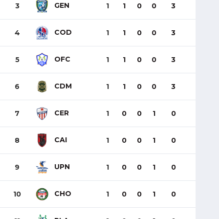
GEN
3
1
1
0
0
3
COD
4
1
1
0
0
3
OFC
5
1
1
0
0
3
CDM
6
1
1
0
0
3
CER
7
1
0
0
1
0
CAI
8
1
0
0
1
0
UPN
9
1
0
0
1
0
CHO
10
1
0
0
1
0