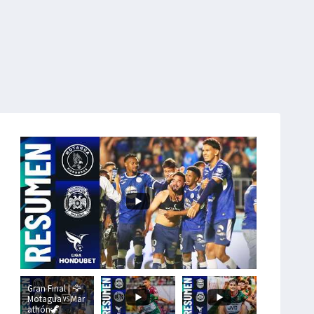
Gran Final | 🦅
Motagua🆚Mar
athón🦖