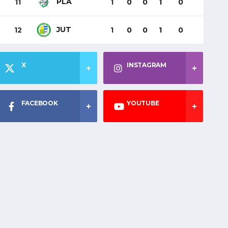
PLA
11
1
0
0
1
0
JUT
12
1
0
0
1
0
X
INSTAGRAM
FACEBOOK
YOUTUBE