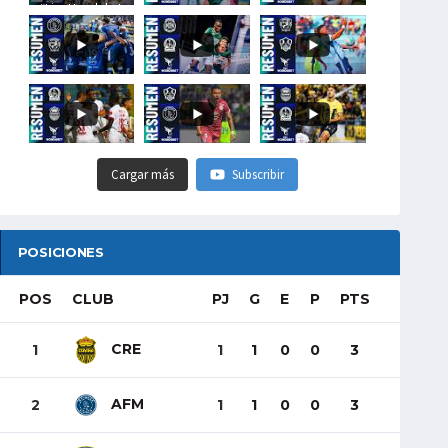
#LigaHondubet
Cargar más
Subscribir
POSICIONES
POS
CLUB
PJ
G
E
P
PTS
CRE
1
1
1
0
0
3
AFM
2
1
1
0
0
3