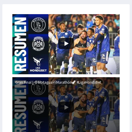
Gran Final | 🦅Motagua🆚Marathón🦖 #LigaHondubet