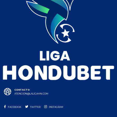
CONTACTO
ATENCION@LALIGAHN.COM
FACEBOOK
TWITTER
INSTAGRAM