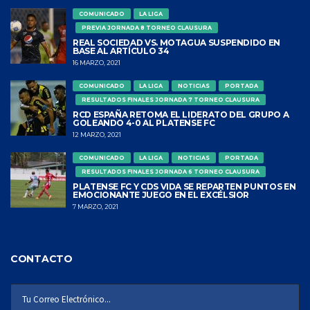
COMUNICADO
LA LIGA
PREVIA JORNADA 8 TORNEO CLAUSURA
REAL SOCIEDAD VS. MOTAGUA SUSPENDIDO EN
BASE AL ARTÍCULO 34
16 MARZO, 2021
COMUNICADO
LA LIGA
NOTICIAS
PORTADA
RESULTADOS FINALES JORNADA 7 TORNEO CLAUSURA
RCD ESPAÑA RETOMA EL LIDERATO DEL GRUPO A
GOLEANDO 4-0 AL PLATENSE FC
12 MARZO, 2021
COMUNICADO
LA LIGA
NOTICIAS
PORTADA
RESULTADOS FINALES JORNADA 6 TORNEO CLAUSURA
PLATENSE FC Y CDS VIDA SE REPARTEN PUNTOS EN
EMOCIONANTE JUEGO EN EL EXCÉLSIOR
7 MARZO, 2021
CONTACTO