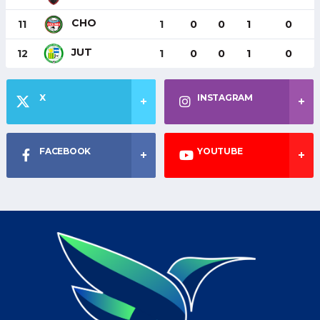
CHO
11
1
0
0
1
0
JUT
12
1
0
0
1
0
X
INSTAGRAM
FACEBOOK
YOUTUBE