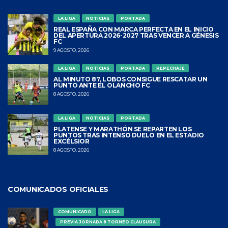
LA LIGA
NOTICIAS
PORTADA
REAL ESPAÑA CON MARCA PERFECTA EN EL INICIO
DEL APERTURA 2026-2027 TRAS VENCER A GÉNESIS
FC
9 AGOSTO, 2026
LA LIGA
NOTICIAS
PORTADA
REPECHAJE
AL MINUTO 87, LOBOS CONSIGUE RESCATAR UN
PUNTO ANTE EL OLANCHO FC
8 AGOSTO, 2026
LA LIGA
NOTICIAS
PORTADA
PLATENSE Y MARATHÓN SE REPARTEN LOS
PUNTOS TRAS INTENSO DUELO EN EL ESTADIO
EXCÉLSIOR
8 AGOSTO, 2026
COMUNICADOS OFICIALES
COMUNICADO
LA LIGA
PREVIA JORNADA 8 TORNEO CLAUSURA