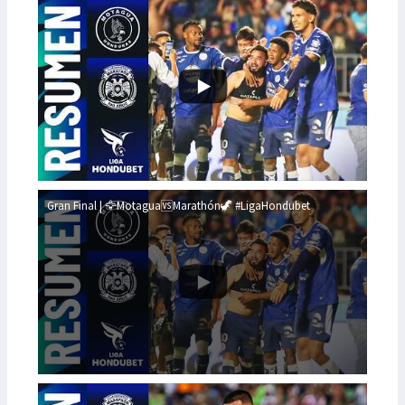
Gran Final | 🦅Motagua🆚Marathón🦖 #LigaHondubet