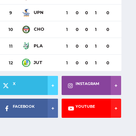
UPN
9
1
0
0
1
0
CHO
10
1
0
0
1
0
PLA
11
1
0
0
1
0
JUT
12
1
0
0
1
0
X
INSTAGRAM
FACEBOOK
YOUTUBE