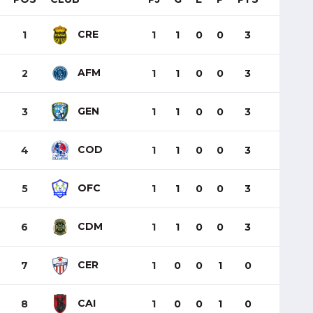
CRE
1
1
1
0
0
3
AFM
2
1
1
0
0
3
GEN
3
1
1
0
0
3
COD
4
1
1
0
0
3
OFC
5
1
1
0
0
3
CDM
6
1
1
0
0
3
CER
7
1
0
0
1
0
CAI
8
1
0
0
1
0