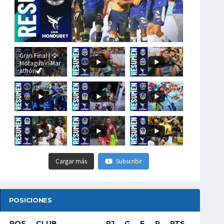
Gran Final | 🦅
Motagua🆚Mar
athón🦖
#LigaHondubet
Cargar más
Subscribir
POSICIONES
POS
CLUB
PJ
G
E
P
PTS