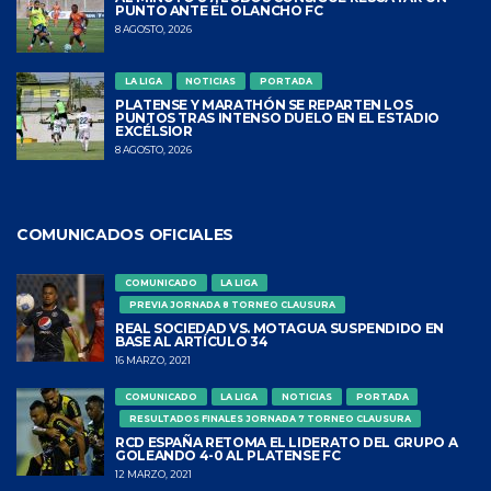
PUNTO ANTE EL OLANCHO FC
8 AGOSTO, 2026
LA LIGA
NOTICIAS
PORTADA
PLATENSE Y MARATHÓN SE REPARTEN LOS
PUNTOS TRAS INTENSO DUELO EN EL ESTADIO
EXCÉLSIOR
8 AGOSTO, 2026
COMUNICADOS OFICIALES
COMUNICADO
LA LIGA
PREVIA JORNADA 8 TORNEO CLAUSURA
REAL SOCIEDAD VS. MOTAGUA SUSPENDIDO EN
BASE AL ARTÍCULO 34
16 MARZO, 2021
COMUNICADO
LA LIGA
NOTICIAS
PORTADA
RESULTADOS FINALES JORNADA 7 TORNEO CLAUSURA
RCD ESPAÑA RETOMA EL LIDERATO DEL GRUPO A
GOLEANDO 4-0 AL PLATENSE FC
12 MARZO, 2021