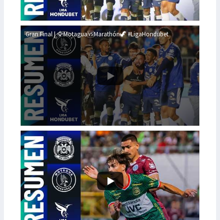
Gran Final | 🦅Motagua🆚Marathón🦖 #LigaHondubet