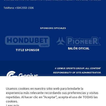
Teléfono:
+504 2553-1506
SPONSORS OFICIALES
BALÓN OFICIAL
TITLE SPONSOR
© GENIUS SPORTS GROUP. ALL CONTENT
RESPONSIBILITY OF SITE ADMINISTRATOR.
YOUTUBE TERMS OF SERVICE
|
GOOGLE
PRIVACY POLICY
|
POLÍTICA DE PRIVACIDAD
Usamos cookies en nuestro sitio web para brindarle la
experiencia más relevante recordando sus preferencias y visitas
INICIO
LA LIGA
VIDEOS
MEDIA
CONTACTO
repetidas. Al hacer clic en "Aceptar", acepta el uso de TODAS las
cookies.
by
Leer más