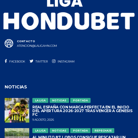
CONTACTO
ATENCION@LALIGAHN.COM
FACEBOOK
TWITTER
INSTAGRAM
NOTICIAS
LA LIGA
NOTICIAS
PORTADA
REAL ESPAÑA CON MARCA PERFECTA EN EL INICIO
DEL APERTURA 2026-2027 TRAS VENCER A GÉNESIS
FC
9 AGOSTO, 2026
LA LIGA
NOTICIAS
PORTADA
REPECHAJE
AL MINUTO 87, LOBOS CONSIGUE RESCATAR UN