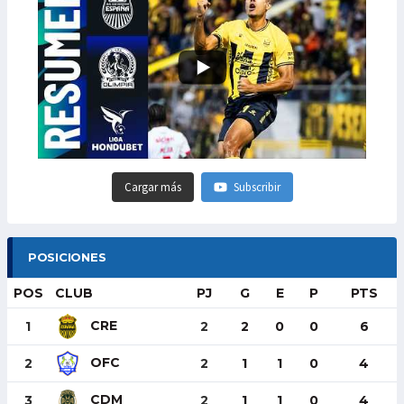
Cargar más
Subscribir
POSICIONES
POS
CLUB
PJ
G
E
P
PTS
CRE
1
2
2
0
0
6
OFC
2
2
1
1
0
4
CDM
3
2
1
1
0
4