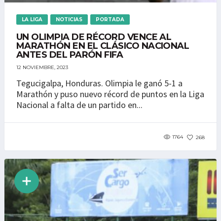
LA LIGA
NOTICIAS
PORTADA
UN OLIMPIA DE RÉCORD VENCE AL
MARATHÓN EN EL CLÁSICO NACIONAL
ANTES DEL PARÓN FIFA
12 NOVIEMBRE, 2023
Tegucigalpa, Honduras. Olimpia le ganó 5-1 a
Marathón y puso nuevo récord de puntos en la Liga
Nacional a falta de un partido en...
1764
268