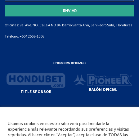
Oficinas: 9a. Ave. NO. Calle A NO 94, Barrio Santa Ana, San Pedro Sula, Honduras
Teléfono:
+504 2553-1506
SPONSORS OFICIALES
BALÓN OFICIAL
TITLE SPONSOR
© GENIUS SPORTS GROUP. ALL CONTENT
RESPONSIBILITY OF SITE ADMINISTRATOR.
Usamos cookies en nuestro sitio web para brindarle la
YOUTUBE TERMS OF SERVICE
|
GOOGLE
experiencia más relevante recordando sus preferencias y visitas
PRIVACY POLICY
|
POLÍTICA DE PRIVACIDAD
repetidas. Al hacer clic en "Aceptar", acepta el uso de TODAS las