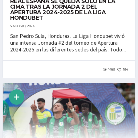
REAL ESPAÑA SE QUEDA SOLO EN LA
CIMA TRAS LA JORNADA 2 DEL
APERTURA 2024-2025 DE LA LIGA
HONDUBET
5 AGOSTO, 2024
San Pedro Sula, Honduras. La Liga Hondubet vivió
una intensa Jornada #2 del torneo de Apertura
2024-2025 en las diferentes sedes del país. Todo...
1486
164