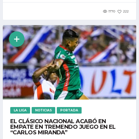
1770
222
LA LIGA
NOTICIAS
PORTADA
EL CLÁSICO NACIONAL ACABÓ EN
EMPATE EN TREMENDO JUEGO EN EL
“CARLOS MIRANDA”