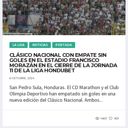
LA LIGA
NOTICIAS
PORTADA
CLÁSICO NACIONAL CON EMPATE SIN
GOLES EN EL ESTADIO FRANCISCO
MORAZÁN EN EL CIERRE DE LA JORNADA
11 DE LA LIGA HONDUBET
6 OCTUBRE, 2024
San Pedro Sula, Honduras. El CD Marathon y el Club
Olimpia Deportivo han empatado sin goles en una
nueva edición del Clásico Nacional. Ambos...
1469
169