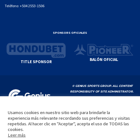
Teléfono:
+504 2553-1506
SPONSORS OFICIALES
BALÓN OFICIAL
TITLE SPONSOR
© GENIUS SPORTS GROUP. ALL CONTENT
RESPONSIBILITY OF SITE ADMINISTRATOR.
YOUTUBE TERMS OF SERVICE
|
GOOGLE
PRIVACY POLICY
|
POLÍTICA DE PRIVACIDAD
Usamos cookies en nuestro sitio web para brindarle la
experiencia más relevante recordando sus preferencias y visitas
INICIO
LA LIGA
VIDEOS
MEDIA
CONTACTO
repetidas. Al hacer clic en "Aceptar", acepta el uso de TODAS las
cookies.
by
Leer más