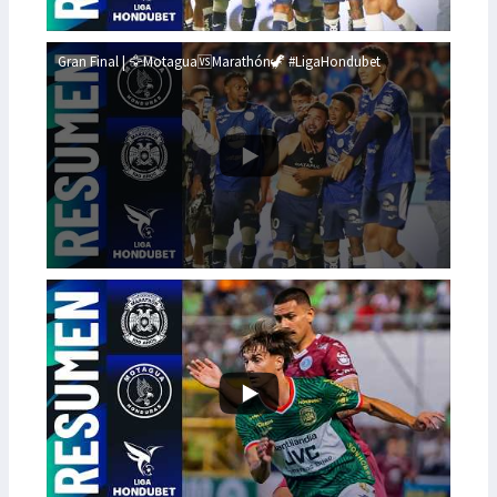
Gran Final | 🦅Motagua🆚Marathón🦖 #LigaHondubet