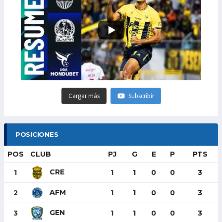
Cargar más
Subscribir
POSICIONES
POS
CLUB
PJ
G
E
P
PTS
CRE
1
1
1
0
0
3
AFM
2
1
1
0
0
3
GEN
3
1
1
0
0
3