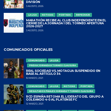
DIVISIÓN
3 AGOSTO, 2026
LA LIGA
NOTICIAS
PORTADA
REPECHAJE
MARATHÓN RECIBE AL CLUB INDEPENDIENTE EN EL
CIERRE DE LA JORNADA 1 DEL TORNEO APERTURA
2026-2027
3 AGOSTO, 2026
COMUNICADOS OFICIALES
COMUNICADO
LA LIGA
PREVIA JORNADA 8 TORNEO CLAUSURA
REAL SOCIEDAD VS. MOTAGUA SUSPENDIDO EN
BASE AL ARTÍCULO 34
16 MARZO, 2021
COMUNICADO
LA LIGA
NOTICIAS
PORTADA
RESULTADOS FINALES JORNADA 7 TORNEO CLAUSURA
RCD ESPAÑA RETOMA EL LIDERATO DEL GRUPO A
GOLEANDO 4-0 AL PLATENSE FC
12 MARZO, 2021