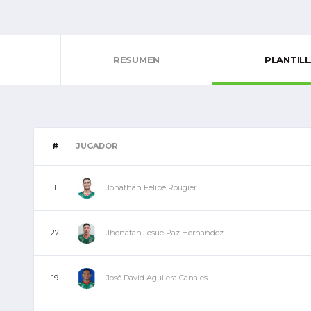
RESUMEN
PLANTIL
#
JUGADOR
Jonathan Felipe Rougier
1
Jhonatan Josue Paz Hernandez
27
José David Aguilera Canales
19