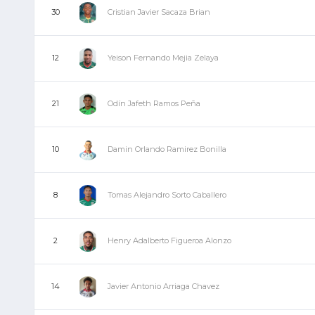
Cristian Javier Sacaza Brian
30
Yeison Fernando Mejia Zelaya
12
Odín Jafeth Ramos Peña
21
Damin Orlando Ramirez Bonilla
10
Tomas Alejandro Sorto Caballero
8
Henry Adalberto Figueroa Alonzo
2
Javier Antonio Arriaga Chavez
14