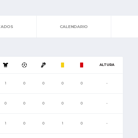
TADOS
CALENDARIO
ALTURA
1
0
0
0
0
-
0
0
0
0
0
-
1
0
0
1
0
-