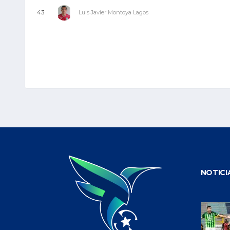
Luis Javier Montoya Lagos
43
NOTICI