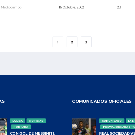
Mediocampo
16 Octubre, 2002
23
1
2
3
AS
COMUNICADOS OFICIALES
LA LIGA
NOTICIAS
COMUNICADO
LA L
PORTADA
PREVIA JORNADA 8 T
CON GOL DE MESSINITI,
REAL SOCIEDAD VS