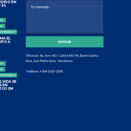
DIDO EN
 34
IGA
DA
 JORNADA 7 TORNEO CLAUSURA
MA EL
UPO A
Oficinas: 9a. Ave. NO. Calle A NO 94, Barrio Santa
Ana, San Pedro Sula, Honduras
IGA
DA
Teléfono:
+504 2553-1506
 JORNADA 6 TORNEO CLAUSURA
 VIDA SE
S EN
EGO EN