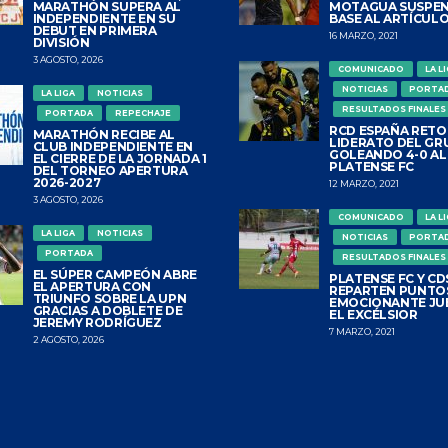
MARATHÓN SUPERA AL
MOTAGUA SUSPEN
INDEPENDIENTE EN SU
BASE AL ARTÍCULO
DEBUT EN PRIMERA
16 MARZO, 2021
DIVISIÓN
3 AGOSTO, 2026
COMUNICADO
LA L
NOTICIAS
PORTA
LA LIGA
NOTICIAS
RESULTADOS FINALES
PORTADA
REPECHAJE
RCD ESPAÑA RETO
MARATHÓN RECIBE AL
LIDERATO DEL GR
CLUB INDEPENDIENTE EN
GOLEANDO 4-0 AL
EL CIERRE DE LA JORNADA 1
PLATENSE FC
DEL TORNEO APERTURA
2026-2027
12 MARZO, 2021
3 AGOSTO, 2026
COMUNICADO
LA L
LA LIGA
NOTICIAS
NOTICIAS
PORTA
PORTADA
RESULTADOS FINALES
EL SÚPER CAMPEÓN ABRE
PLATENSE FC Y CDS
EL APERTURA CON
REPARTEN PUNTO
TRIUNFO SOBRE LA UPN
EMOCIONANTE JU
GRACIAS A DOBLETE DE
EL EXCÉLSIOR
JEREMY RODRÍGUEZ
7 MARZO, 2021
2 AGOSTO, 2026