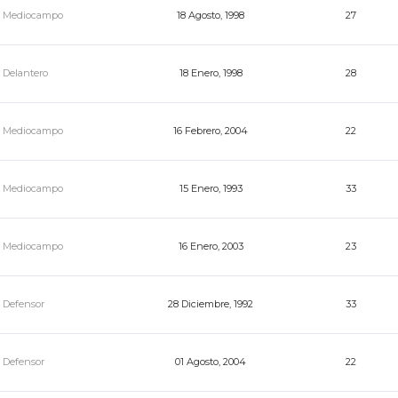
Mediocampo
18 Agosto, 1998
27
Delantero
18 Enero, 1998
28
Mediocampo
16 Febrero, 2004
22
Mediocampo
15 Enero, 1993
33
Mediocampo
16 Enero, 2003
23
Defensor
28 Diciembre, 1992
33
Defensor
01 Agosto, 2004
22