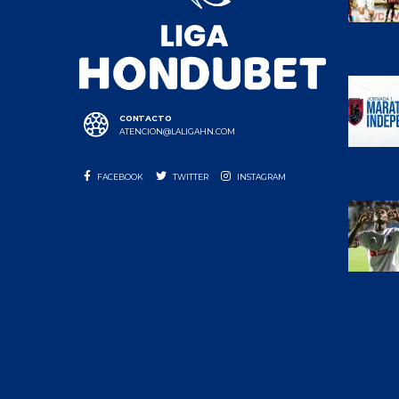
CONTACTO
ATENCION@LALIGAHN.COM
FACEBOOK
TWITTER
INSTAGRAM