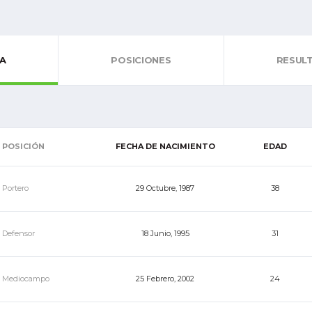
LA
POSICIONES
RESUL
POSICIÓN
FECHA DE NACIMIENTO
EDAD
Portero
29 Octubre, 1987
38
Defensor
18 Junio, 1995
31
Mediocampo
25 Febrero, 2002
24