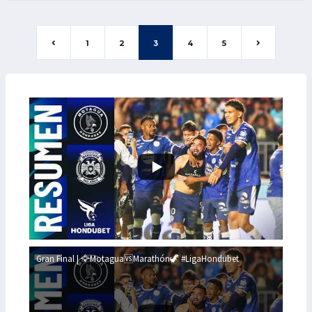
1
2
3
4
5
Gran Final | 🦅Motagua🆚Marathón🦖 #LigaHondubet