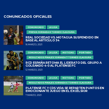
COMUNICADOS OFICIALES
COMUNICADO
LA LIGA
PREVIA JORNADA 8 TORNEO CLAUSURA
REAL SOCIEDAD VS. MOTAGUA SUSPENDIDO EN
BASE AL ARTÍCULO 34
16 MARZO, 2021
COMUNICADO
LA LIGA
NOTICIAS
PORTADA
RESULTADOS FINALES JORNADA 7 TORNEO CLAUSURA
RCD ESPAÑA RETOMA EL LIDERATO DEL GRUPO A
GOLEANDO 4-0 AL PLATENSE FC
12 MARZO, 2021
COMUNICADO
LA LIGA
NOTICIAS
PORTADA
RESULTADOS FINALES JORNADA 6 TORNEO CLAUSURA
PLATENSE FC Y CDS VIDA SE REPARTEN PUNTOS EN
EMOCIONANTE JUEGO EN EL EXCÉLSIOR
7 MARZO, 2021