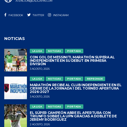
ATENCION@LALIGAHN.COM
FACEBOOK
TWITTER
INSTAGRAM
NOTICIAS
LA LIGA
NOTICIAS
PORTADA
CON GOL DE MESSINITI, MARATHÓN SUPERA AL
INDEPENDIENTE EN SU DEBUT EN PRIMERA
DIVISIÓN
3 AGOSTO, 2026
LA LIGA
NOTICIAS
PORTADA
REPECHAJE
MARATHÓN RECIBE AL CLUB INDEPENDIENTE EN EL
CIERRE DE LA JORNADA 1 DEL TORNEO APERTURA
2026-2027
3 AGOSTO, 2026
LA LIGA
NOTICIAS
PORTADA
EL SÚPER CAMPEÓN ABRE EL APERTURA CON
TRIUNFO SOBRE LA UPN GRACIAS A DOBLETE DE
JEREMY RODRÍGUEZ
2 AGOSTO, 2026