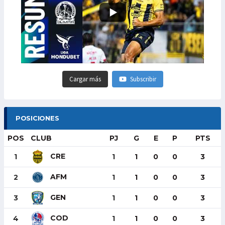
Cargar más
Subscribir
POSICIONES
POS
CLUB
PJ
G
E
P
PTS
CRE
1
1
1
0
0
3
AFM
2
1
1
0
0
3
GEN
3
1
1
0
0
3
COD
4
1
1
0
0
3