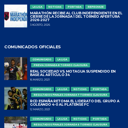
LA LIGA
NOTICIAS
PORTADA
REPECHAJE
MARATHÓN RECIBE AL CLUB INDEPENDIENTE EN EL
CIERRE DE LA JORNADA 1 DEL TORNEO APERTURA
2026-2027
3 AGOSTO, 2026
COMUNICADOS OFICIALES
COMUNICADO
LA LIGA
PREVIA JORNADA 8 TORNEO CLAUSURA
REAL SOCIEDAD VS. MOTAGUA SUSPENDIDO EN
BASE AL ARTÍCULO 34
16 MARZO, 2021
COMUNICADO
LA LIGA
NOTICIAS
PORTADA
RESULTADOS FINALES JORNADA 7 TORNEO CLAUSURA
RCD ESPAÑA RETOMA EL LIDERATO DEL GRUPO A
GOLEANDO 4-0 AL PLATENSE FC
12 MARZO, 2021
COMUNICADO
LA LIGA
NOTICIAS
PORTADA
RESULTADOS FINALES JORNADA 6 TORNEO CLAUSURA