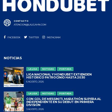
CONTACTO
ATENCION@LALIGAHN.COM
FACEBOOK
TWITTER
INSTAGRAM
NOTICIAS
LA LIGA
NOTICIAS
PORTADA
LIGA NACIONAL Y HONDUBET EXTIENDEN
HISTÓRICO PATROCINIO HASTA 2030
6 AGOSTO, 2026
LA LIGA
NOTICIAS
PORTADA
CON GOL DE MESSINITI, MARATHÓN SUPERA AL
INDEPENDIENTE EN SU DEBUT EN PRIMERA
DIVISIÓN
3 AGOSTO, 2026