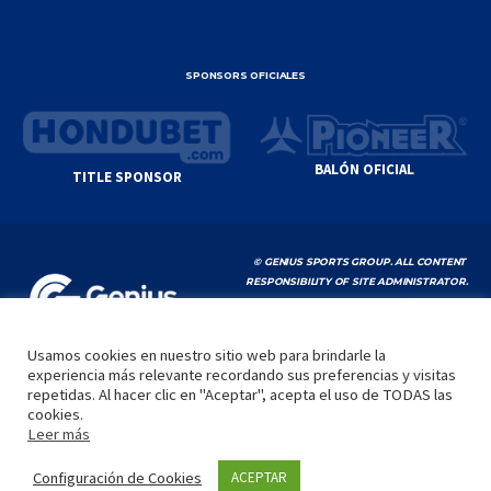
SPONSORS OFICIALES
BALÓN OFICIAL
TITLE SPONSOR
© GENIUS SPORTS GROUP. ALL CONTENT
RESPONSIBILITY OF SITE ADMINISTRATOR.
YOUTUBE TERMS OF SERVICE
|
GOOGLE
PRIVACY POLICY
|
POLÍTICA DE PRIVACIDAD
Usamos cookies en nuestro sitio web para brindarle la
experiencia más relevante recordando sus preferencias y visitas
INICIO
LA LIGA
VIDEOS
MEDIA
CONTACTO
repetidas. Al hacer clic en "Aceptar", acepta el uso de TODAS las
cookies.
by
Leer más
Configuración de Cookies
ACEPTAR