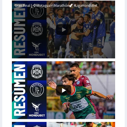
Gran Final | 🦅Motagua🆚Marathón🦖 #LigaHondubet