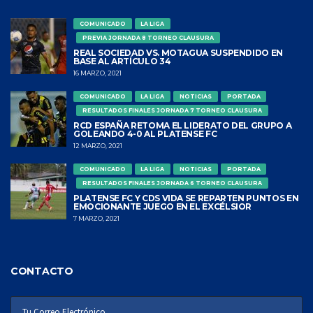
COMUNICADO
LA LIGA
PREVIA JORNADA 8 TORNEO CLAUSURA
REAL SOCIEDAD VS. MOTAGUA SUSPENDIDO EN
BASE AL ARTÍCULO 34
16 MARZO, 2021
COMUNICADO
LA LIGA
NOTICIAS
PORTADA
RESULTADOS FINALES JORNADA 7 TORNEO CLAUSURA
RCD ESPAÑA RETOMA EL LIDERATO DEL GRUPO A
GOLEANDO 4-0 AL PLATENSE FC
12 MARZO, 2021
COMUNICADO
LA LIGA
NOTICIAS
PORTADA
RESULTADOS FINALES JORNADA 6 TORNEO CLAUSURA
PLATENSE FC Y CDS VIDA SE REPARTEN PUNTOS EN
EMOCIONANTE JUEGO EN EL EXCÉLSIOR
7 MARZO, 2021
CONTACTO