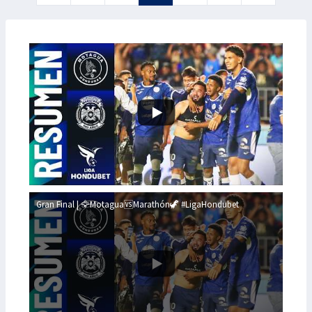
Gran Final | 🦅Motagua🆚Marathón🦖 #LigaHondubet