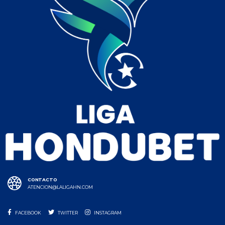
CONTACTO
ATENCION@LALIGAHN.COM
FACEBOOK
TWITTER
INSTAGRAM